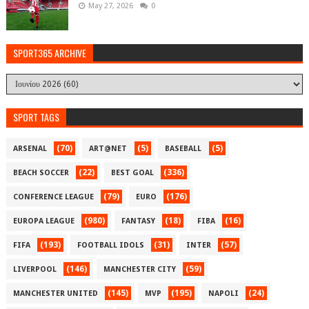
May 27, 2026
0
SPORT365 ARCHIVE
SPORT TAGS
(70)
(5)
(5)
ARSENAL
ART@NET
BASEBALL
(22)
(336)
BEACH SOCCER
BEST GOAL
(79)
(176)
CONFERENCE LEAGUE
EURO
(980)
(18)
(16)
EUROPA LEAGUE
FANTASY
FIBA
(193)
(31)
(57)
FIFA
FOOTBALL IDOLS
INTER
(146)
(59)
LIVERPOOL
MANCHESTER CITY
(145)
(195)
(24)
MANCHESTER UNITED
MVP
NAPOLI