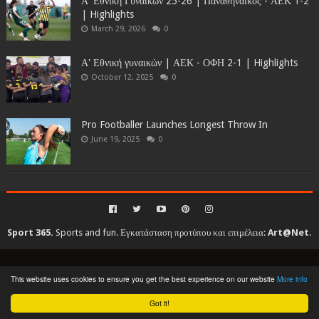
Α' Εθνική Γυναικών 25-26 | Παναθηναϊκός - ΑΕΚ 1-2
| Highlights
March 29, 2026
0
Α' Εθνική γυναικών | ΑΕΚ - ΟΦΗ 2-1 | Highlights
October 12, 2025
0
Pro Footballer Launches Longest Throw In
June 19, 2025
0
Sport 365.
Sports and fun. Εγκατάσταση προτύπου και επιμέλεια:
Art@Net
.
Copyright © 2010-2026. All rights reserved...
This website uses cookies to ensure you get the best experience on our website
More info
Created By
SoraTemplates
| Distributed By
Gooyaabi Templates
Got it!