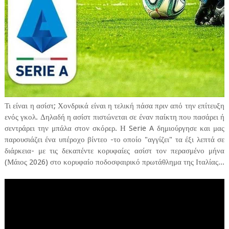
Τι είναι η ασίστ; Χονδρικά είναι η τελική πάσα πριν από την επίτευξη
ενός γκολ. Δηλαδή η ασίστ πιστώνεται σε έναν παίκτη που πασάρει ή
σεντράρει την μπάλα στον σκόρερ. Η Serie A δημιούργησε και μας
παρουσιάζει ένα υπέροχο βίντεο -το οποίο "αγγίζει" τα έξι λεπτά σε
διάρκεια- με τις δεκαπέντε κορυφαίες ασίστ τον περασμένο μήνα
(Μάιος 2026) στο κορυφαίο ποδοσφαιρικό πρωτάθλημα της Ιταλίας...