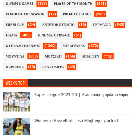
(127)
(101)
OLYMPIC GAMES
PLAYER OF THE MONTH
(12)
(186)
PLAYER OF THE SEASON
PREMIER LEAGUE
(24)
(15)
(342)
SUPER CUP
ΑΝΤΕΤΟΚΟΥΝΜΠΟ
ΓΕΡΜΑΝΙΑ
(405)
(51)
ΙΤΑΛΙΑ
ΚΙΝΗΜΑΤΟΓΡΑΦΟΣ
(1200)
(672)
ΚΥΠΕΛΛΟ ΕΛΛΑΔΟΣ
ΜΕΤΑΓΡΑΦΕΣ
(603)
(156)
(112)
ΜΟΥΝΤΙΑΛ
ΜΟΥΣΙΚΗ
ΜΠΑΓΕΡΝ
(13)
(43)
ΠΑΡΑΞΕΝΑ
ΣΑΝ ΣΗΜΕΡΑ
WEEK'S TOP
Super League 2023-24 | Ανασκόπηση πρώτου γύρου
Women in Basketball | Ezi Magbegor portrait