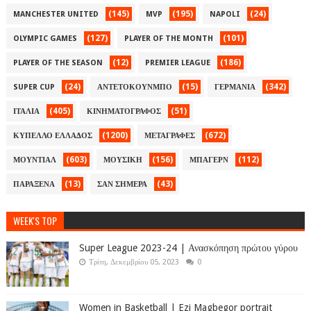
(145)
(195)
(24)
MANCHESTER UNITED
MVP
NAPOLI
(127)
(101)
OLYMPIC GAMES
PLAYER OF THE MONTH
(12)
(186)
PLAYER OF THE SEASON
PREMIER LEAGUE
(24)
(15)
(342)
SUPER CUP
ΑΝΤΕΤΟΚΟΥΝΜΠΟ
ΓΕΡΜΑΝΙΑ
(405)
(51)
ΙΤΑΛΙΑ
ΚΙΝΗΜΑΤΟΓΡΑΦΟΣ
(1200)
(672)
ΚΥΠΕΛΛΟ ΕΛΛΑΔΟΣ
ΜΕΤΑΓΡΑΦΕΣ
(603)
(156)
(112)
ΜΟΥΝΤΙΑΛ
ΜΟΥΣΙΚΗ
ΜΠΑΓΕΡΝ
(13)
(43)
ΠΑΡΑΞΕΝΑ
ΣΑΝ ΣΗΜΕΡΑ
WEEK'S TOP
Super League 2023-24 | Ανασκόπηση πρώτου γύρου
Τρίτη, Δεκεμβρίου 05, 2023
0
Women in Basketball | Ezi Magbegor portrait