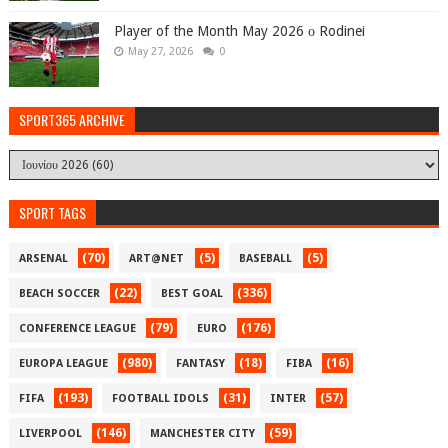
Player of the Month May 2026 ο Rodinei
May 27, 2026
0
SPORT365 ARCHIVE
SPORT TAGS
(70)
(5)
(5)
ARSENAL
ART@NET
BASEBALL
(22)
(336)
BEACH SOCCER
BEST GOAL
(79)
(176)
CONFERENCE LEAGUE
EURO
(980)
(18)
(16)
EUROPA LEAGUE
FANTASY
FIBA
(193)
(31)
(57)
FIFA
FOOTBALL IDOLS
INTER
(146)
(59)
LIVERPOOL
MANCHESTER CITY