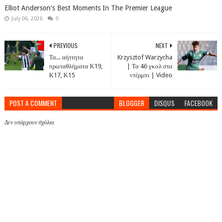
Elliot Anderson's Best Moments In The Premier League
July 06, 2026
0
PREVIOUS
NEXT
Τα... αήττητα
Krzysztof Warzycha
πρωταθλήματα Κ19,
| Τα 46 γκολ στα
Κ17, Κ15
ντέρμπι | Video
POST A COMMENT
BLOGGER
DISQUS
FACEBOOK
Δεν υπάρχουν σχόλια