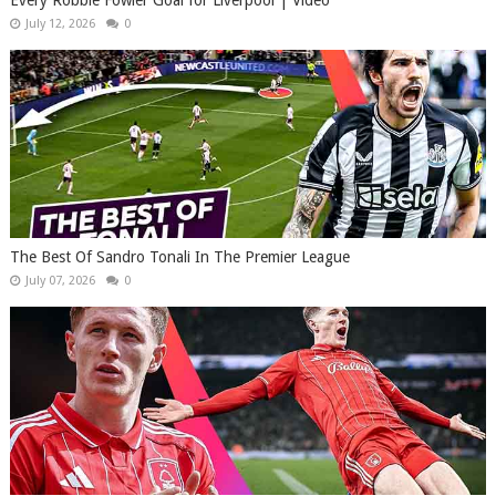
Every Robbie Fowler Goal for Liverpool | Video
July 12, 2026
0
The Best Of Sandro Tonali In The Premier League
July 07, 2026
0