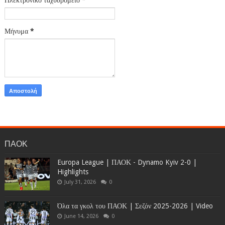
Ηλεκτρονικό ταχυδρομείο
*
Μήνυμα
*
ΠΑΟΚ
Europa League | ΠΑΟΚ - Dynamo Kyiv 2-0 |
Highlights
July 31, 2026
0
Όλα τα γκολ του ΠΑΟΚ | Σεζόν 2025-2026 | Video
June 14, 2026
0