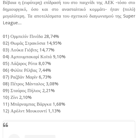
Βέβαια η (ευρύτερη) επίδρασή του στο παιχνίδι της ΑΕΚ -τόσο στο
δημιουργικό, όσο και στο ανασταλτικό κομμάτι- ήταν (πολύ)
μεγαλύτερη. Τα αποτελέσματα του σχετικού διαγωνισμού της Super
League...
01) Ορμπελίν Πινέδα 28,74%
02) Θωμάς Στρακόσια 14,95%
03) Λούκα Γιόβιτς 14,77%
04) Αμπουμπακαρί Κοϊτά 9,10%
05) Λάζαρος Ρότα 8,07%
06) Φιλίπε Ρέλβας 7,44%
07) Ραζβάν Μαρίν 6,73%
08) Πέτρος Μάνταλος 3,08%
09) Σταύρος Πήλιος 2,21%
10) Ζίνι 2,10%
11) Μπάρναμπας Βάργκα 1,68%
12) Αρόλντ Μουκουντί 1,13%