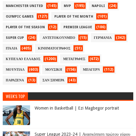
(145)
(195)
(24)
MANCHESTER UNITED
MVP
NAPOLI
(127)
(101)
OLYMPIC GAMES
PLAYER OF THE MONTH
(12)
(186)
PLAYER OF THE SEASON
PREMIER LEAGUE
(24)
(15)
(342)
SUPER CUP
ΑΝΤΕΤΟΚΟΥΝΜΠΟ
ΓΕΡΜΑΝΙΑ
(405)
(51)
ΙΤΑΛΙΑ
ΚΙΝΗΜΑΤΟΓΡΑΦΟΣ
(1200)
(672)
ΚΥΠΕΛΛΟ ΕΛΛΑΔΟΣ
ΜΕΤΑΓΡΑΦΕΣ
(603)
(156)
(112)
ΜΟΥΝΤΙΑΛ
ΜΟΥΣΙΚΗ
ΜΠΑΓΕΡΝ
(13)
(43)
ΠΑΡΑΞΕΝΑ
ΣΑΝ ΣΗΜΕΡΑ
WEEK'S TOP
Women in Basketball | Ezi Magbegor portrait
Super League 2023-24 | Ανασκόπηση πρώτου γύρου