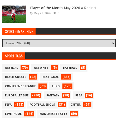
Player of the Month May 2026 ο Rodinei
May 27, 2026
0
SPORT365 ARCHIVE
SPORT TAGS
(70)
(5)
(5)
ARSENAL
ART@NET
BASEBALL
(22)
(336)
BEACH SOCCER
BEST GOAL
(79)
(176)
CONFERENCE LEAGUE
EURO
(980)
(18)
(16)
EUROPA LEAGUE
FANTASY
FIBA
(193)
(31)
(57)
FIFA
FOOTBALL IDOLS
INTER
(146)
(59)
LIVERPOOL
MANCHESTER CITY