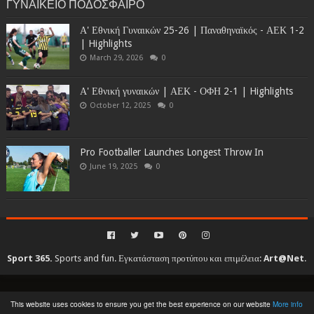
ΓΥΝΑΙΚΕΙΟ ΠΟΔΟΣΦΑΙΡΟ
Α' Εθνική Γυναικών 25-26 | Παναθηναϊκός - ΑΕΚ 1-2
| Highlights
March 29, 2026
0
Α' Εθνική γυναικών | ΑΕΚ - ΟΦΗ 2-1 | Highlights
October 12, 2025
0
Pro Footballer Launches Longest Throw In
June 19, 2025
0
Sport 365.
Sports and fun. Εγκατάσταση προτύπου και επιμέλεια:
Art@Net
.
Copyright © 2010-2026. All rights reserved...
This website uses cookies to ensure you get the best experience on our website
More info
Created By
SoraTemplates
| Distributed By
Gooyaabi Templates