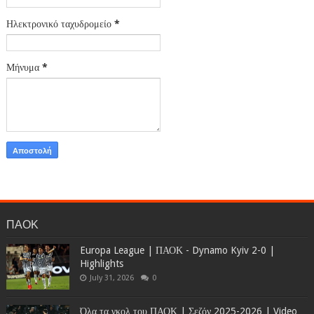
Ηλεκτρονικό ταχυδρομείο
*
Μήνυμα
*
ΠΑΟΚ
Europa League | ΠΑΟΚ - Dynamo Kyiv 2-0 |
Highlights
July 31, 2026
0
Όλα τα γκολ του ΠΑΟΚ | Σεζόν 2025-2026 | Video