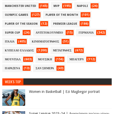
(145)
(195)
(24)
MANCHESTER UNITED
MVP
NAPOLI
(127)
(101)
OLYMPIC GAMES
PLAYER OF THE MONTH
(12)
(186)
PLAYER OF THE SEASON
PREMIER LEAGUE
(24)
(15)
(342)
SUPER CUP
ΑΝΤΕΤΟΚΟΥΝΜΠΟ
ΓΕΡΜΑΝΙΑ
(405)
(51)
ΙΤΑΛΙΑ
ΚΙΝΗΜΑΤΟΓΡΑΦΟΣ
(1200)
(672)
ΚΥΠΕΛΛΟ ΕΛΛΑΔΟΣ
ΜΕΤΑΓΡΑΦΕΣ
(603)
(156)
(112)
ΜΟΥΝΤΙΑΛ
ΜΟΥΣΙΚΗ
ΜΠΑΓΕΡΝ
(13)
(43)
ΠΑΡΑΞΕΝΑ
ΣΑΝ ΣΗΜΕΡΑ
WEEK'S TOP
Women in Basketball | Ezi Magbegor portrait
Super League 2023-24 | Ανασκόπηση πρώτου γύρου