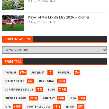
June 05, 2026
0
Player of the Month May 2026 ο Rodinei
May 27, 2026
0
SPORT365 ARCHIVE
SPORT TAGS
(70)
(5)
(5)
ARSENAL
ART@NET
BASEBALL
(22)
(336)
BEACH SOCCER
BEST GOAL
(79)
(176)
CONFERENCE LEAGUE
EURO
(980)
(18)
(16)
EUROPA LEAGUE
FANTASY
FIBA
(193)
(31)
(57)
FIFA
FOOTBALL IDOLS
INTER