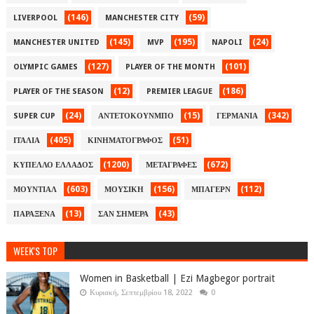
(146)
(59)
LIVERPOOL
MANCHESTER CITY
(145)
(195)
(24)
MANCHESTER UNITED
MVP
NAPOLI
(127)
(101)
OLYMPIC GAMES
PLAYER OF THE MONTH
(12)
(186)
PLAYER OF THE SEASON
PREMIER LEAGUE
(24)
(15)
(342)
SUPER CUP
ΑΝΤΕΤΟΚΟΥΝΜΠΟ
ΓΕΡΜΑΝΙΑ
(405)
(51)
ΙΤΑΛΙΑ
ΚΙΝΗΜΑΤΟΓΡΑΦΟΣ
(1200)
(672)
ΚΥΠΕΛΛΟ ΕΛΛΑΔΟΣ
ΜΕΤΑΓΡΑΦΕΣ
(603)
(156)
(112)
ΜΟΥΝΤΙΑΛ
ΜΟΥΣΙΚΗ
ΜΠΑΓΕΡΝ
(13)
(43)
ΠΑΡΑΞΕΝΑ
ΣΑΝ ΣΗΜΕΡΑ
WEEK'S TOP
Women in Basketball | Ezi Magbegor portrait
Κυριακή, Σεπτεμβρίου 18, 2022
0