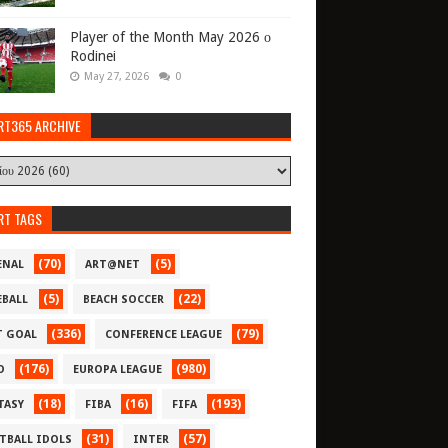
Player of the Month May 2026 ο
Rodinei
May 27, 2026
0
RT365 ARCHIVE
RT TAGS
(70)
(5)
ENAL
ART@NET
(5)
(22)
EBALL
BEACH SOCCER
(336)
(79)
T GOAL
CONFERENCE LEAGUE
(176)
(980)
O
EUROPA LEAGUE
(18)
(16)
(193)
TASY
FIBA
FIFA
(31)
(57)
TBALL IDOLS
INTER