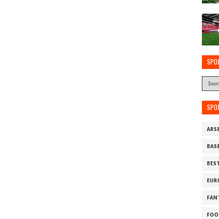
SPO
SPO
ARS
BAS
BES
EUR
FAN
FOO