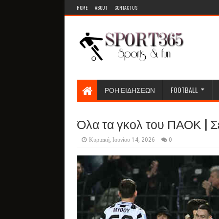
HOME
ABOUT
CONTACT US
ΡΟΗ ΕΙΔΗΣΕΩΝ
FOOTBALL
Όλα τα γκολ του ΠΑΟΚ | Σε
Κυριακή, Ιουνίου 14, 2026
0