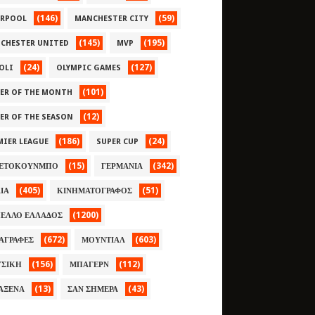
(146)
(59)
ERPOOL
MANCHESTER CITY
(145)
(195)
CHESTER UNITED
MVP
(24)
(127)
OLI
OLYMPIC GAMES
(101)
YER OF THE MONTH
(12)
YER OF THE SEASON
(186)
(24)
MIER LEAGUE
SUPER CUP
(15)
(342)
ΕΤΟΚΟΥΝΜΠΟ
ΓΕΡΜΑΝΙΑ
(405)
(51)
ΛΙΑ
ΚΙΝΗΜΑΤΟΓΡΑΦΟΣ
(1200)
ΕΛΛΟ ΕΛΛΑΔΟΣ
(672)
(603)
ΑΓΡΑΦΕΣ
ΜΟΥΝΤΙΑΛ
(156)
(112)
ΣΙΚΗ
ΜΠΑΓΕΡΝ
(13)
(43)
ΑΞΕΝΑ
ΣΑΝ ΣΗΜΕΡΑ