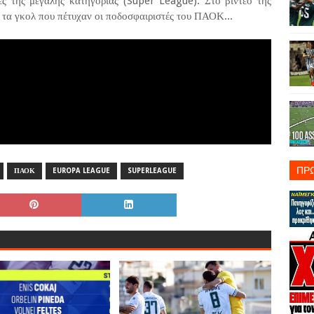
ες της μεγάλης κατηγορίας (Super League). Στο βίντεο της
τα γκολ που πέτυχαν οι ποδοσφαιριστές του ΠΑΟΚ...
ΠΡ
ΠΑΟΚ
EUROPA LEAGUE
SUPERLEAGUE