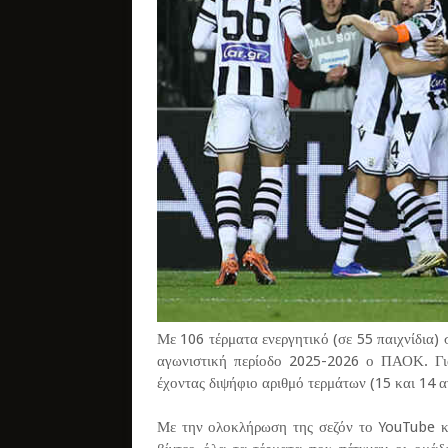
Με 106 τέρματα ενεργητικό (σε 55 παιχνίδια
αγωνιστική περίοδο 2025-2026 ο ΠΑΟΚ. Γι
έχοντας διψήφιο αριθμό τερμάτων (15 και 14 α
Με την ολοκλήρωση της σεζόν το YouTube κα