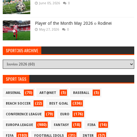
June 05, 2026
0
Player of the Month May 2026 ο Rodinei
May 27, 2026
0
SPORT365 ARCHIVE
SPORT TAGS
(70)
(5)
(5)
ARSENAL
ART@NET
BASEBALL
(22)
(336)
BEACH SOCCER
BEST GOAL
(79)
(176)
CONFERENCE LEAGUE
EURO
(980)
(18)
(16)
EUROPA LEAGUE
FANTASY
FIBA
(193)
(31)
(57)
FIFA
FOOTBALL IDOLS
INTER