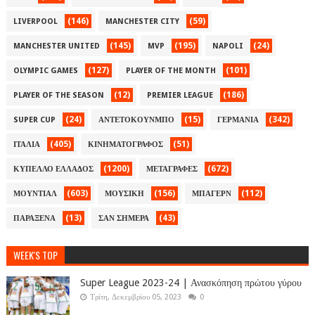
(146)
(59)
LIVERPOOL
MANCHESTER CITY
(145)
(195)
(24)
MANCHESTER UNITED
MVP
NAPOLI
(127)
(101)
OLYMPIC GAMES
PLAYER OF THE MONTH
(12)
(186)
PLAYER OF THE SEASON
PREMIER LEAGUE
(24)
(15)
(342)
SUPER CUP
ΑΝΤΕΤΟΚΟΥΝΜΠΟ
ΓΕΡΜΑΝΙΑ
(405)
(51)
ΙΤΑΛΙΑ
ΚΙΝΗΜΑΤΟΓΡΑΦΟΣ
(1200)
(672)
ΚΥΠΕΛΛΟ ΕΛΛΑΔΟΣ
ΜΕΤΑΓΡΑΦΕΣ
(603)
(156)
(112)
ΜΟΥΝΤΙΑΛ
ΜΟΥΣΙΚΗ
ΜΠΑΓΕΡΝ
(13)
(43)
ΠΑΡΑΞΕΝΑ
ΣΑΝ ΣΗΜΕΡΑ
WEEK'S TOP
Super League 2023-24 | Ανασκόπηση πρώτου γύρου
Τρίτη, Δεκεμβρίου 05, 2023
0