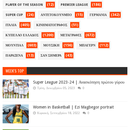
(12)
(186)
PLAYER OF THE SEASON
PREMIER LEAGUE
(24)
(15)
(342)
SUPER CUP
ΑΝΤΕΤΟΚΟΥΝΜΠΟ
ΓΕΡΜΑΝΙΑ
(405)
(51)
ΙΤΑΛΙΑ
ΚΙΝΗΜΑΤΟΓΡΑΦΟΣ
(1200)
(672)
ΚΥΠΕΛΛΟ ΕΛΛΑΔΟΣ
ΜΕΤΑΓΡΑΦΕΣ
(603)
(156)
(112)
ΜΟΥΝΤΙΑΛ
ΜΟΥΣΙΚΗ
ΜΠΑΓΕΡΝ
(13)
(43)
ΠΑΡΑΞΕΝΑ
ΣΑΝ ΣΗΜΕΡΑ
WEEK'S TOP
Super League 2023-24 | Ανασκόπηση πρώτου γύρου
Τρίτη, Δεκεμβρίου 05, 2023
0
Women in Basketball | Ezi Magbegor portrait
Κυριακή, Σεπτεμβρίου 18, 2022
0