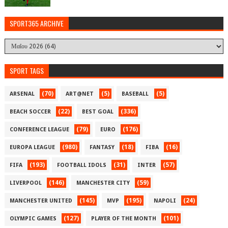
SPORT365 ARCHIVE
SPORT TAGS
(70)
(5)
(5)
ARSENAL
ART@NET
BASEBALL
(22)
(336)
BEACH SOCCER
BEST GOAL
(79)
(176)
CONFERENCE LEAGUE
EURO
(980)
(18)
(16)
EUROPA LEAGUE
FANTASY
FIBA
(193)
(31)
(57)
FIFA
FOOTBALL IDOLS
INTER
(146)
(59)
LIVERPOOL
MANCHESTER CITY
(145)
(195)
(24)
MANCHESTER UNITED
MVP
NAPOLI
(127)
(101)
OLYMPIC GAMES
PLAYER OF THE MONTH