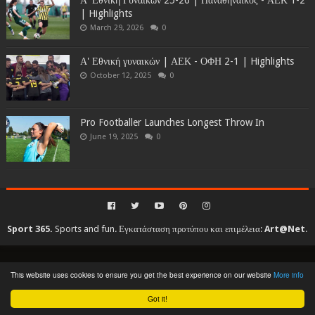
| Highlights
March 29, 2026
0
Α' Εθνική γυναικών | ΑΕΚ - ΟΦΗ 2-1 | Highlights
October 12, 2025
0
Pro Footballer Launches Longest Throw In
June 19, 2025
0
Sport 365.
Sports and fun. Εγκατάσταση προτύπου και επιμέλεια:
Art@Net
.
Copyright © 2010-2026. All rights reserved...
This website uses cookies to ensure you get the best experience on our website
More info
Created By
SoraTemplates
| Distributed By
Gooyaabi Templates
Got it!