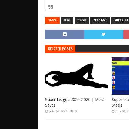
TAGS:
ΠΑΟ
ΠΑΟΚ
PREGAME
SUPERLEA
RELATED POSTS
Super League 2025-2026 | Most
Super Le
Saves
Steals
July 04, 2026
0
July 03, 