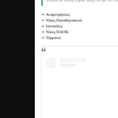
➺
Αναμετρήσεις
:
➺
Νίκες Παναθηναϊκού
:
➺
Ισοπαλίες
:
➺
Νίκες ΠΑΟΚ:
➺
Τέρματα
: