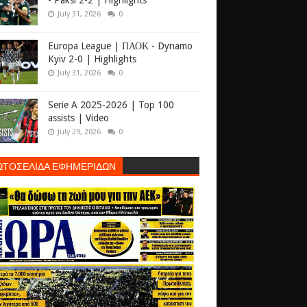
- Paksi 2-2 | Highlights
July 31, 2026
0
Europa League | ΠΑΟΚ - Dynamo
Kyiv 2-0 | Highlights
July 31, 2026
0
Serie A 2025-2026 | Top 100
assists | Video
July 29, 2026
0
ΩΤΟΣΕΛΙΔΑ ΕΦΗΜΕΡΙΔΩΝ