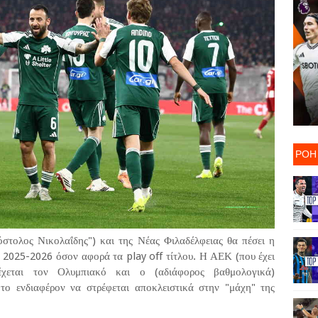
ΡΟΗ
τολος Νικολαΐδης") και της Νέας Φιλαδέλφειας θα πέσει η
2025-2026 όσον αφορά τα play off τίτλου. Η ΑΕΚ (που έχει
δέχεται τον Ολυμπιακό και ο (αδιάφορος βαθμολογικά)
ο ενδιαφέρον να στρέφεται αποκλειστικά στην "μάχη" της