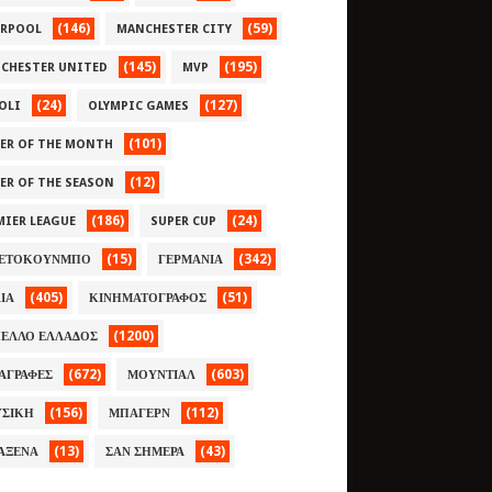
(146)
(59)
ERPOOL
MANCHESTER CITY
(145)
(195)
CHESTER UNITED
MVP
(24)
(127)
OLI
OLYMPIC GAMES
(101)
YER OF THE MONTH
(12)
YER OF THE SEASON
(186)
(24)
MIER LEAGUE
SUPER CUP
(15)
(342)
ΕΤΟΚΟΥΝΜΠΟ
ΓΕΡΜΑΝΙΑ
(405)
(51)
ΛΙΑ
ΚΙΝΗΜΑΤΟΓΡΑΦΟΣ
(1200)
ΕΛΛΟ ΕΛΛΑΔΟΣ
(672)
(603)
ΑΓΡΑΦΕΣ
ΜΟΥΝΤΙΑΛ
(156)
(112)
ΣΙΚΗ
ΜΠΑΓΕΡΝ
(13)
(43)
ΑΞΕΝΑ
ΣΑΝ ΣΗΜΕΡΑ