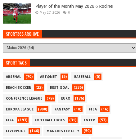
Player of the Month May 2026 ο Rodinei
May 27, 2026
0
SPORT365 ARCHIVE
SPORT TAGS
(70)
(5)
(5)
ARSENAL
ART@NET
BASEBALL
(22)
(336)
BEACH SOCCER
BEST GOAL
(79)
(176)
CONFERENCE LEAGUE
EURO
(980)
(18)
(16)
EUROPA LEAGUE
FANTASY
FIBA
(193)
(31)
(57)
FIFA
FOOTBALL IDOLS
INTER
(146)
(59)
LIVERPOOL
MANCHESTER CITY