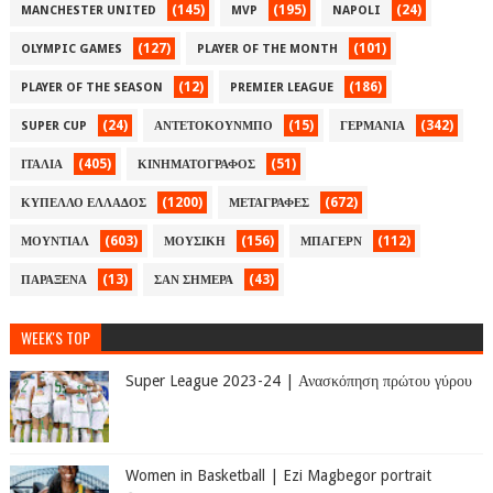
(145)
(195)
(24)
MANCHESTER UNITED
MVP
NAPOLI
(127)
(101)
OLYMPIC GAMES
PLAYER OF THE MONTH
(12)
(186)
PLAYER OF THE SEASON
PREMIER LEAGUE
(24)
(15)
(342)
SUPER CUP
ΑΝΤΕΤΟΚΟΥΝΜΠΟ
ΓΕΡΜΑΝΙΑ
(405)
(51)
ΙΤΑΛΙΑ
ΚΙΝΗΜΑΤΟΓΡΑΦΟΣ
(1200)
(672)
ΚΥΠΕΛΛΟ ΕΛΛΑΔΟΣ
ΜΕΤΑΓΡΑΦΕΣ
(603)
(156)
(112)
ΜΟΥΝΤΙΑΛ
ΜΟΥΣΙΚΗ
ΜΠΑΓΕΡΝ
(13)
(43)
ΠΑΡΑΞΕΝΑ
ΣΑΝ ΣΗΜΕΡΑ
WEEK'S TOP
Super League 2023-24 | Ανασκόπηση πρώτου γύρου
Women in Basketball | Ezi Magbegor portrait