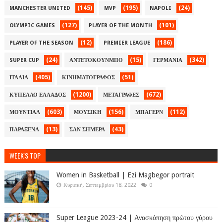
(145)
(195)
(24)
MANCHESTER UNITED
MVP
NAPOLI
(127)
(101)
OLYMPIC GAMES
PLAYER OF THE MONTH
(12)
(186)
PLAYER OF THE SEASON
PREMIER LEAGUE
(24)
(15)
(342)
SUPER CUP
ΑΝΤΕΤΟΚΟΥΝΜΠΟ
ΓΕΡΜΑΝΙΑ
(405)
(51)
ΙΤΑΛΙΑ
ΚΙΝΗΜΑΤΟΓΡΑΦΟΣ
(1200)
(672)
ΚΥΠΕΛΛΟ ΕΛΛΑΔΟΣ
ΜΕΤΑΓΡΑΦΕΣ
(603)
(156)
(112)
ΜΟΥΝΤΙΑΛ
ΜΟΥΣΙΚΗ
ΜΠΑΓΕΡΝ
(13)
(43)
ΠΑΡΑΞΕΝΑ
ΣΑΝ ΣΗΜΕΡΑ
WEEK'S TOP
Women in Basketball | Ezi Magbegor portrait
Κυριακή, Σεπτεμβρίου 18, 2022
0
Super League 2023-24 | Ανασκόπηση πρώτου γύρου