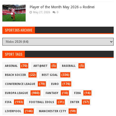
Player of the Month May 2026 ο Rodinei
May 27, 2026
0
SPORT365 ARCHIVE
SPORT TAGS
(70)
(5)
(5)
ARSENAL
ART@NET
BASEBALL
(22)
(336)
BEACH SOCCER
BEST GOAL
(79)
(176)
CONFERENCE LEAGUE
EURO
(980)
(18)
(16)
EUROPA LEAGUE
FANTASY
FIBA
(193)
(31)
(57)
FIFA
FOOTBALL IDOLS
INTER
(146)
(59)
LIVERPOOL
MANCHESTER CITY