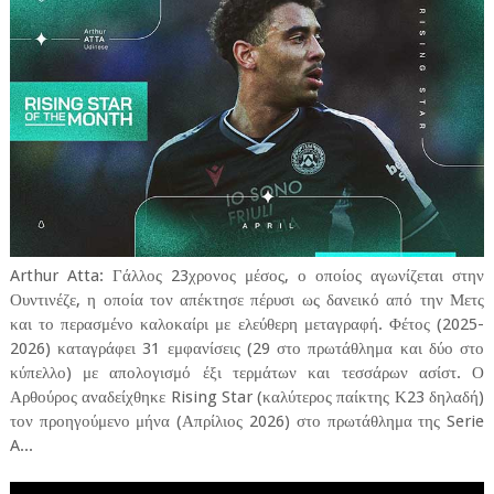
Arthur Atta: Γάλλος 23χρονος μέσος, ο οποίος αγωνίζεται στην
Ουντινέζε, η οποία τον απέκτησε πέρυσι ως δανεικό από την Μετς
και το περασμένο καλοκαίρι με ελεύθερη μεταγραφή. Φέτος (2025-
2026) καταγράφει 31 εμφανίσεις (29 στο πρωτάθλημα και δύο στο
κύπελλο) με απολογισμό έξι τερμάτων και τεσσάρων ασίστ. Ο
Αρθούρος αναδείχθηκε Rising Star (καλύτερος παίκτης Κ23 δηλαδή)
τον προηγούμενο μήνα (Απρίλιος 2026) στο πρωτάθλημα της Serie
A...