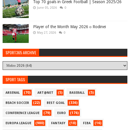
Top 70 goals in Greek Football | Season 2025/26
June 05, 2026
0
Player of the Month May 2026 ο Rodinei
May 27, 2026
0
SPORT365 ARCHIVE
SPORT TAGS
(70)
(5)
(5)
ARSENAL
ART@NET
BASEBALL
(22)
(336)
BEACH SOCCER
BEST GOAL
(79)
(176)
CONFERENCE LEAGUE
EURO
(980)
(18)
(16)
EUROPA LEAGUE
FANTASY
FIBA