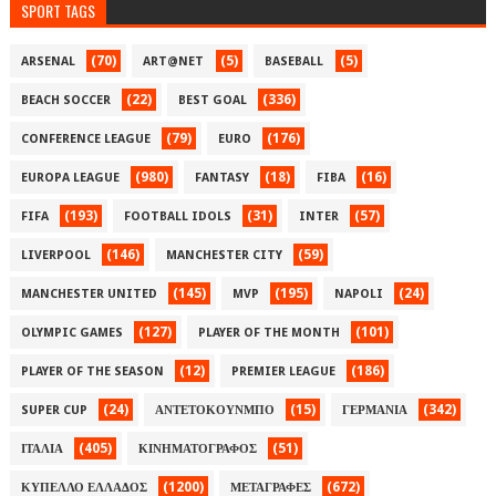
SPORT TAGS
(70)
(5)
(5)
ARSENAL
ART@NET
BASEBALL
(22)
(336)
BEACH SOCCER
BEST GOAL
(79)
(176)
CONFERENCE LEAGUE
EURO
(980)
(18)
(16)
EUROPA LEAGUE
FANTASY
FIBA
(193)
(31)
(57)
FIFA
FOOTBALL IDOLS
INTER
(146)
(59)
LIVERPOOL
MANCHESTER CITY
(145)
(195)
(24)
MANCHESTER UNITED
MVP
NAPOLI
(127)
(101)
OLYMPIC GAMES
PLAYER OF THE MONTH
(12)
(186)
PLAYER OF THE SEASON
PREMIER LEAGUE
(24)
(15)
(342)
SUPER CUP
ΑΝΤΕΤΟΚΟΥΝΜΠΟ
ΓΕΡΜΑΝΙΑ
(405)
(51)
ΙΤΑΛΙΑ
ΚΙΝΗΜΑΤΟΓΡΑΦΟΣ
(1200)
(672)
ΚΥΠΕΛΛΟ ΕΛΛΑΔΟΣ
ΜΕΤΑΓΡΑΦΕΣ