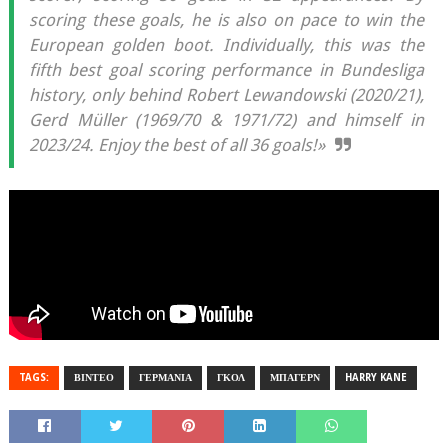
scoring these goals, he is also on pace to win the
European golden boot. Individually, this was the
fifth best goal scoring performance in Bundesliga
history, only behind Robert Lewandowski (2020/21),
Gerd Müller (1969/70 & 1971/72) and himself in
2023/24. Enjoy the best of all 36 goals!»
TAGS:
ΒΙΝΤΕΟ
ΓΕΡΜΑΝΙΑ
ΓΚΟΛ
ΜΠΑΓΕΡΝ
HARRY KANE