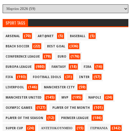
SPORT TAGS
(70)
(5)
(5)
ARSENAL
ART@NET
BASEBALL
(22)
(336)
BEACH SOCCER
BEST GOAL
(79)
(176)
CONFERENCE LEAGUE
EURO
(980)
(18)
(16)
EUROPA LEAGUE
FANTASY
FIBA
(193)
(31)
(57)
FIFA
FOOTBALL IDOLS
INTER
(146)
(59)
LIVERPOOL
MANCHESTER CITY
(145)
(195)
(24)
MANCHESTER UNITED
MVP
NAPOLI
(127)
(101)
OLYMPIC GAMES
PLAYER OF THE MONTH
(12)
(186)
PLAYER OF THE SEASON
PREMIER LEAGUE
(24)
(15)
(342)
SUPER CUP
ΑΝΤΕΤΟΚΟΥΝΜΠΟ
ΓΕΡΜΑΝΙΑ