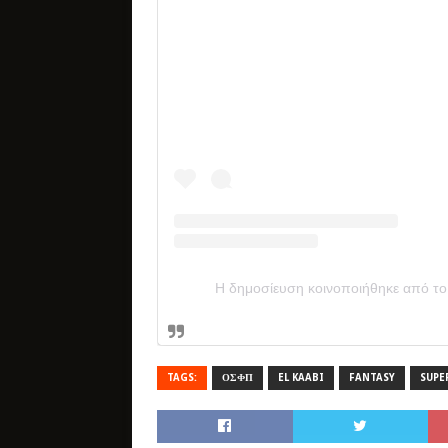
Η δημοσίευση κοινοποιήθηκε από τ
TAGS:
ΟΣΦΠ
EL KAABI
FANTASY
SUPE