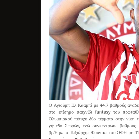
Ο Αγιούμπ Ελ Κααμπί με 44,7 βαθμούς αναδε
στο επίσημο παιχνίδι fantasy του πρωταθ
Ολυμπιακού πέτυχε δύο τέρματα στην νίκη 
γήπεδο Σερρών, ενώ συγκέντρωσε βαθμούς 
βρέθηκε ο Ταξιάρχης Φούντας του ΟΦΗ με 41 