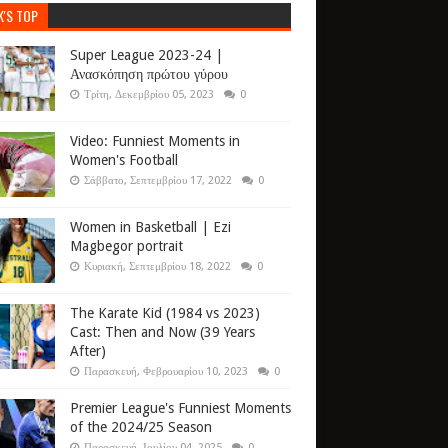
K'S TOP
Super League 2023-24 |
Ανασκόπηση πρώτου γύρου
Τρίτη, Δεκεμβρίου 05, 2023
0
Video: Funniest Moments in
Women's Football
Σάββατο, Σεπτεμβρίου 17, 2022
0
Women in Basketball | Ezi
Magbegor portrait
Κυριακή, Σεπτεμβρίου 18, 2022
0
The Karate Kid (1984 vs 2023)
Cast: Then and Now (39 Years
After)
Παρασκευή, Φεβρουαρίου 10, 2023
0
Premier League's Funniest Moments
of the 2024/25 Season
Παρασκευή, Ιουλίου 04, 2025
0