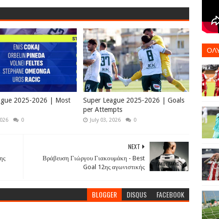
ΟΛ
ague 2025-2026 | Most
Super League 2025-2026 | Goals
per Attempts
2026
0
July 03, 2026
0
NEXT
ης
Βράβευση Γιώργου Γιακουμάκη - Best
Goal 12ης αγωνιστικής
BLOGGER
DISQUS
FACEBOOK