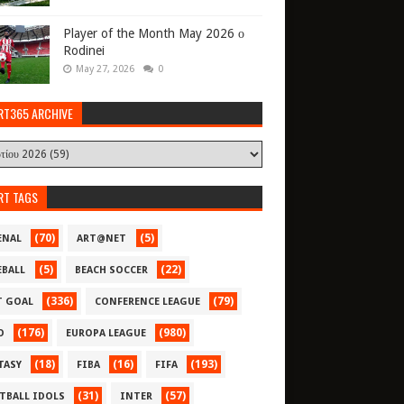
Player of the Month May 2026 ο
Rodinei
May 27, 2026
0
RT365 ARCHIVE
RT TAGS
(70)
(5)
ENAL
ART@NET
(5)
(22)
EBALL
BEACH SOCCER
(336)
(79)
T GOAL
CONFERENCE LEAGUE
(176)
(980)
O
EUROPA LEAGUE
(18)
(16)
(193)
TASY
FIBA
FIFA
(31)
(57)
TBALL IDOLS
INTER