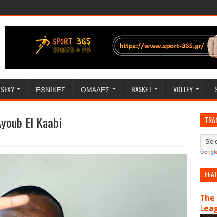
SEXY
ΕΘΝΙΚΕΣ
ΟΜΑΔΕΣ
BASKET
VOLLEY
Ayoub El Kaabi
TRA
FEA
The 
Lea