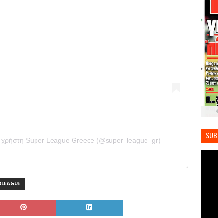
SUB
ο χρήστη Super League Greece (@super_league_gr)
RLEAGUE