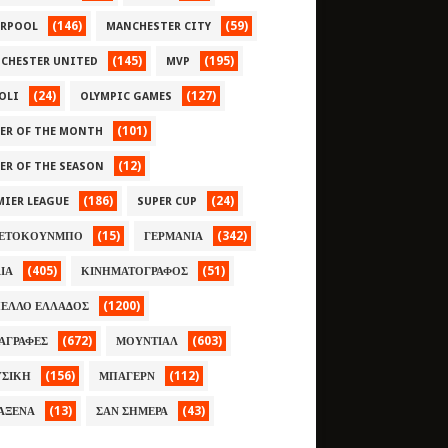
(146)
(59)
ERPOOL
MANCHESTER CITY
(145)
(195)
CHESTER UNITED
MVP
(24)
(127)
OLI
OLYMPIC GAMES
(101)
YER OF THE MONTH
(12)
YER OF THE SEASON
(186)
(24)
MIER LEAGUE
SUPER CUP
(15)
(342)
ΕΤΟΚΟΥΝΜΠΟ
ΓΕΡΜΑΝΙΑ
(405)
(51)
ΛΙΑ
ΚΙΝΗΜΑΤΟΓΡΑΦΟΣ
(1200)
ΕΛΛΟ ΕΛΛΑΔΟΣ
(672)
(603)
ΑΓΡΑΦΕΣ
ΜΟΥΝΤΙΑΛ
(156)
(112)
ΣΙΚΗ
ΜΠΑΓΕΡΝ
(13)
(43)
ΑΞΕΝΑ
ΣΑΝ ΣΗΜΕΡΑ