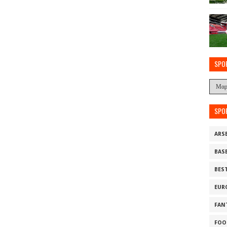
SPO
SPO
ARS
BAS
BES
EUR
FAN
FOO