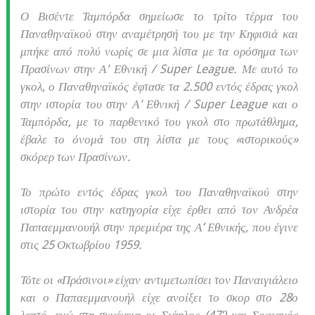
Ο Βισέντε Ταμπόρδα σημείωσε το τρίτο τέρμα του
Παναθηναϊκού στην αναμέτρησή του με την Κηφισιά και
μπήκε από πολύ νωρίς σε μια λίστα με τα ορόσημα των
Πρασίνων στην Α' Εθνική / Super League. Με αυτό το
γκολ, ο Παναθηναϊκός έφτασε τα 2.500 εντός έδρας γκολ
στην ιστορία του στην Α' Εθνική / Super League και ο
Ταμπόρδα, με το παρθενικό του γκολ στο πρωτάθλημα,
έβαλε το όνομά του στη λίστα με τους «ιστορικούς»
σκόρερ των Πρασίνων.
Το πρώτο εντός έδρας γκολ του Παναθηναϊκού στην
ιστορία του στην κατηγορία είχε έρθει από τον Ανδρέα
Παπαεμμανουήλ στην πρεμιέρα της Α’ Εθνικής, που έγινε
στις 25 Οκτωβρίου 1959.
Τότε οι «Πράσινοι» είχαν αντιμετωπίσει τον Παναιγιάλειο
και ο Παπαεμμανουήλ είχε ανοίξει το σκορ στο 28ο