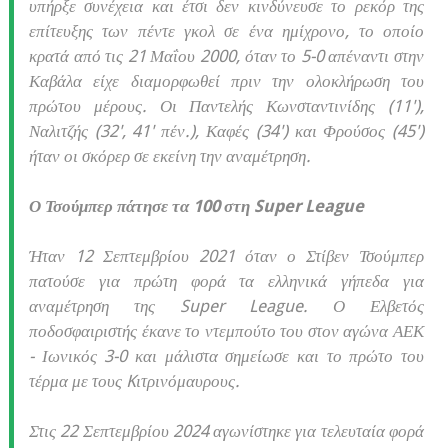
υπήρξε συνέχεια και έτσι δεν κινδύνευσε το ρεκόρ της
επίτευξης των πέντε γκολ σε ένα ημίχρονο, το οποίο
κρατά από τις 21 Μαΐου 2000, όταν το 5-0 απέναντι στην
Καβάλα είχε διαμορφωθεί πριν την ολοκλήρωση του
πρώτου μέρους. Οι Παντελής Κωνσταντινίδης (11'),
Ναλιτζής (32', 41' πέν.), Καφές (34') και Φρούσος (45')
ήταν οι σκόρερ σε εκείνη την αναμέτρηση.
Ο Τσούμπερ πάτησε τα 100 στη Super League
Ήταν 12 Σεπτεμβρίου 2021 όταν ο Στίβεν Τσούμπερ
πατούσε για πρώτη φορά τα ελληνικά γήπεδα για
αναμέτρηση της Super League. Ο Ελβετός
ποδοσφαιριστής έκανε το ντεμπούτο του στον αγώνα ΑΕΚ
- Ιωνικός 3-0 και μάλιστα σημείωσε και το πρώτο του
τέρμα με τους Kιτρινόμαυρους.
Στις 22 Σεπτεμβρίου 2024 αγωνίστηκε για τελευταία φορά