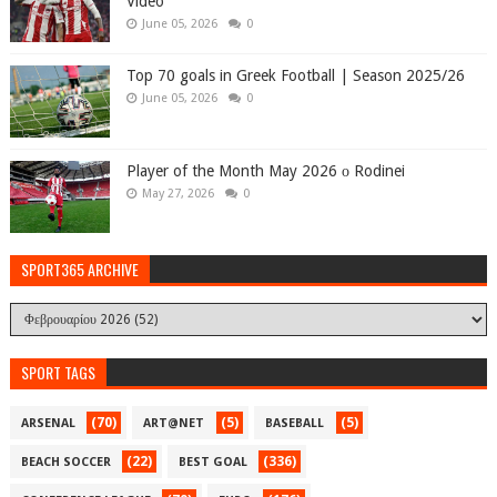
Video
June 05, 2026
0
Top 70 goals in Greek Football | Season 2025/26
June 05, 2026
0
Player of the Month May 2026 ο Rodinei
May 27, 2026
0
SPORT365 ARCHIVE
SPORT TAGS
(70)
(5)
(5)
ARSENAL
ART@NET
BASEBALL
(22)
(336)
BEACH SOCCER
BEST GOAL