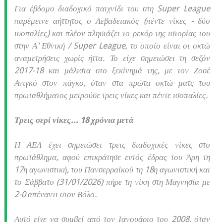
Για έβδομο διαδοχικό παιχνίδι του στη Super League
παρέμεινε αήττητος ο Λεβαδειακός (πέντε νίκες - δύο
ισοπαλίες) και πλέον πλησιάζει το ρεκόρ της ιστορίας του
στην Α' Εθνική / Super League, το οποίο είναι οι οκτώ
αναμετρήσεις χωρίς ήττα. Το είχε σημειώσει τη σεζόν
2017-18 και μάλιστα στο ξεκίνημά της, με τον Ζοσέ
Ανιγκό στον πάγκο, όταν στα πρώτα οκτώ ματς του
πρωταθλήματος μετρούσε τρεις νίκες και πέντε ισοπαλίες.
Τρεις σερί νίκες... 18 χρόνια μετά
Η ΑΕΛ έχει σημειώσει τρεις διαδοχικές νίκες στο
πρωτάθλημα, αφού επικράτησε εντός έδρας του Άρη τη
17η αγωνιστική, του Πανσερραϊκού τη 18η αγωνιστική και
το Σάββατο (31/01/2026) πήρε τη νίκη στη Μαγνησία με
2-0 απέναντι στον Βόλο.
Αυτό είχε να συμβεί από τον Ιανουάριο του 2008, όταν