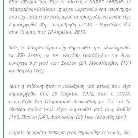
στην ιστορία του στην Α' Εθνική / Super League. Ο
«Δικέφαλος» βελτίωσε τη μέχρι τώρα καλύτερη «εκκίνηση»
που είχε κατά ένα λεπτό, αφού το προηγούμενο ρεκόρ είχε
δημιουργηθεί στην αναμέτρηση ΠΑΟΚ - Εργοτέλης 4-1
στην Τούμπα, στις 18 Απριλίου 2010.
Τότε, το τέταρτο τέρμα είχε σημειωθεί πριν ολοκληρωθεί
το 27ο λεπτό, με τον Θανάση Παπάζογλου να δίνει
συνέχεια στα γκολ των Σορλέν (2'), Μουσλίμοβιτς (10')
και Τσιρίλο (16').
Αυτή η επίδοση ήταν η ισοφάριση του ρεκόρ που είχε
δημιουργηθεί στις 26 Μαρτίου 1972, όταν ο ΠΑΟΚ
επικράτησε του Ολυμπιακού Λευκωσίας με 5-1 και τα
τέσσερα πρώτα γκολ είχαν σημειωθεί από τους Κούδα
(16'), Παρίδη (24'), Αποστολίδη (26') και Ασλανίδη (27').
Παρότι τα πρώτα τέσσερα γκολ σημειώθηκαν νωρίς, δεν