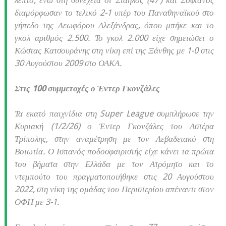
λεπτό, ενώ στη συνέχεια οι Σιάηλος (47’) και Σοφιανός
διαμόρφωσαν το τελικό 2-1 υπέρ του Παναθηναϊκού στο
γήπεδο της Λεωφόρου Αλεξάνδρας, όπου μπήκε και το
γκολ αριθμός 2.500. Το γκολ 2.000 είχε σημειώσει ο
Κώστας Κατσουράνης στη νίκη επί της Ξάνθης με 1-0 στις
30 Αυγούστου 2009 στο ΟΑΚΑ.
Στις 100 συμμετοχές ο Έντερ Γκονζάλες
Τα εκατό παιχνίδια στη Super League συμπλήρωσε την
Κυριακή (1/2/26) ο Έντερ Γκονζάλες του Αστέρα
Τρίπολης, στην αναμέτρηση με τον Λεβαδειακό στη
Βοιωτία. Ο Ισπανός ποδοσφαιριστής είχε κάνει τα πρώτα
του βήματα στην Ελλάδα με τον Ατρόμητο και το
ντεμπούτο του πραγματοποιήθηκε στις 20 Αυγούστου
2022, στη νίκη της ομάδας του Περιστερίου απέναντι στον
ΟΦΗ με 3-1.