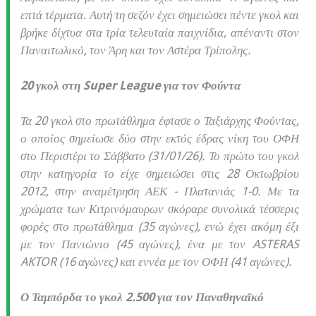
επτά τέρματα. Αυτή τη σεζόν έχει σημειώσει πέντε γκολ και
βρήκε δίχτυα στα τρία τελευταία παιχνίδια, απέναντι στον
Παναιτωλικό, τον Άρη και τον Αστέρα Τρίπολης.
20 γκολ στη Super League για τον Φούντα
Τα 20 γκολ στο πρωτάθλημα έφτασε ο Ταξιάρχης Φούντας,
ο οποίος σημείωσε δύο στην εκτός έδρας νίκη του ΟΦΗ
στο Περιστέρι το Σάββατο (31/01/26). Το πρώτο του γκολ
στην κατηγορία το είχε σημειώσει στις 28 Οκτωβρίου
2012, στην αναμέτρηση ΑΕΚ - Πλατανιάς 1-0. Με τα
χρώματα των Κιτρινόμαυρων σκόραρε συνολικά τέσσερις
φορές στο πρωτάθλημα (35 αγώνες), ενώ έχει ακόμη έξι
με τον Πανιώνιο (45 αγώνες), ένα με τον ASTERAS
AKTOR (16 αγώνες) και εννέα με τον ΟΦΗ (41 αγώνες).
Ο Ταμπόρδα το γκολ 2.500 για τον Παναθηναϊκό