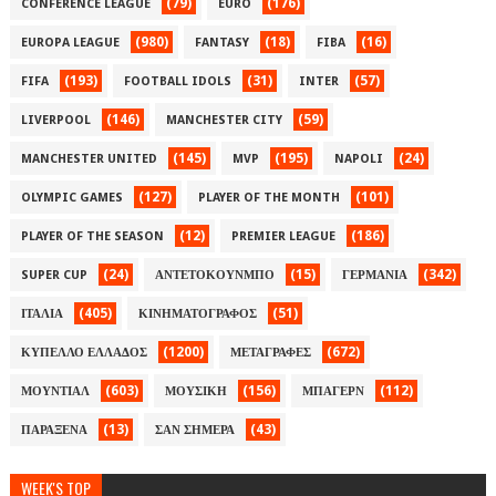
(79)
(176)
CONFERENCE LEAGUE
EURO
(980)
(18)
(16)
EUROPA LEAGUE
FANTASY
FIBA
(193)
(31)
(57)
FIFA
FOOTBALL IDOLS
INTER
(146)
(59)
LIVERPOOL
MANCHESTER CITY
(145)
(195)
(24)
MANCHESTER UNITED
MVP
NAPOLI
(127)
(101)
OLYMPIC GAMES
PLAYER OF THE MONTH
(12)
(186)
PLAYER OF THE SEASON
PREMIER LEAGUE
(24)
(15)
(342)
SUPER CUP
ΑΝΤΕΤΟΚΟΥΝΜΠΟ
ΓΕΡΜΑΝΙΑ
(405)
(51)
ΙΤΑΛΙΑ
ΚΙΝΗΜΑΤΟΓΡΑΦΟΣ
(1200)
(672)
ΚΥΠΕΛΛΟ ΕΛΛΑΔΟΣ
ΜΕΤΑΓΡΑΦΕΣ
(603)
(156)
(112)
ΜΟΥΝΤΙΑΛ
ΜΟΥΣΙΚΗ
ΜΠΑΓΕΡΝ
(13)
(43)
ΠΑΡΑΞΕΝΑ
ΣΑΝ ΣΗΜΕΡΑ
WEEK'S TOP