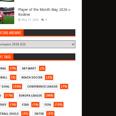
Player of the Month May 2026 ο
Rodinei
May 27, 2026
0
RT365 ARCHIVE
RT TAGS
(70)
(5)
ENAL
ART@NET
(5)
(22)
EBALL
BEACH SOCCER
(336)
(79)
T GOAL
CONFERENCE LEAGUE
(176)
(980)
O
EUROPA LEAGUE
(18)
(16)
(193)
TASY
FIBA
FIFA
(31)
(57)
TBALL IDOLS
INTER