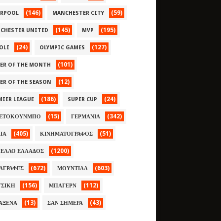
(146)
(59)
ERPOOL
MANCHESTER CITY
(145)
(195)
CHESTER UNITED
MVP
(24)
(127)
OLI
OLYMPIC GAMES
(101)
YER OF THE MONTH
(12)
YER OF THE SEASON
(186)
(24)
MIER LEAGUE
SUPER CUP
(15)
(342)
ΕΤΟΚΟΥΝΜΠΟ
ΓΕΡΜΑΝΙΑ
(405)
(51)
ΛΙΑ
ΚΙΝΗΜΑΤΟΓΡΑΦΟΣ
(1200)
ΕΛΛΟ ΕΛΛΑΔΟΣ
(672)
(603)
ΑΓΡΑΦΕΣ
ΜΟΥΝΤΙΑΛ
(156)
(112)
ΣΙΚΗ
ΜΠΑΓΕΡΝ
(13)
(43)
ΑΞΕΝΑ
ΣΑΝ ΣΗΜΕΡΑ