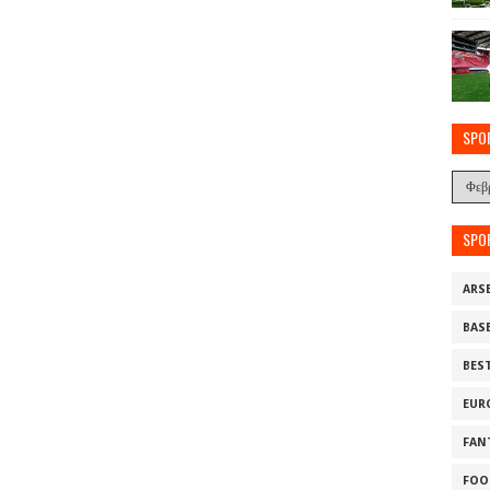
SPO
SPO
ARS
BAS
BES
EUR
FAN
FOO