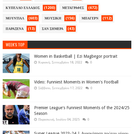
(1200)
(672)
ΚΥΠΕΛΛΟ ΕΛΛΑΔΟΣ
ΜΕΤΑΓΡΑΦΕΣ
(603)
(156)
(112)
ΜΟΥΝΤΙΑΛ
ΜΟΥΣΙΚΗ
ΜΠΑΓΕΡΝ
(13)
(43)
ΠΑΡΑΞΕΝΑ
ΣΑΝ ΣΗΜΕΡΑ
WEEK'S TOP
Women in Basketball | Ezi Magbegor portrait
Κυριακή, Σεπτεμβρίου 18, 2022
0
Video: Funniest Moments in Women's Football
Σάββατο, Σεπτεμβρίου 17, 2022
0
Premier League's Funniest Moments of the 2024/25
Season
Παρασκευή, Ιουλίου 04, 2025
0
Super League 2023-24 | Ανασκόπηση πρώτου γύρου