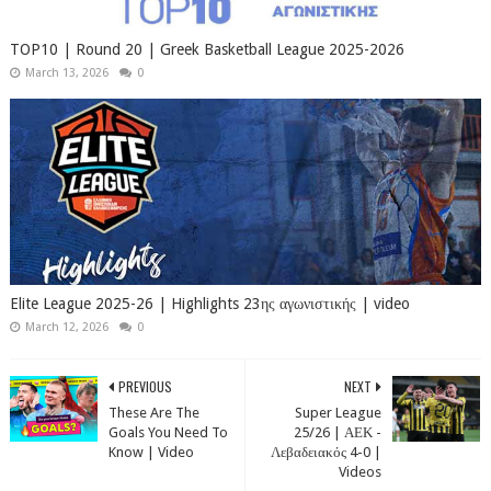
TOP10 | Round 20 | Greek Basketball League 2025-2026
March 13, 2026
0
Elite League 2025-26 | Highlights 23ης αγωνιστικής | video
March 12, 2026
0
PREVIOUS
NEXT
These Are The
Super League
Goals You Need To
25/26 | ΑΕΚ -
Know | Video
Λεβαδειακός 4-0 |
Videos