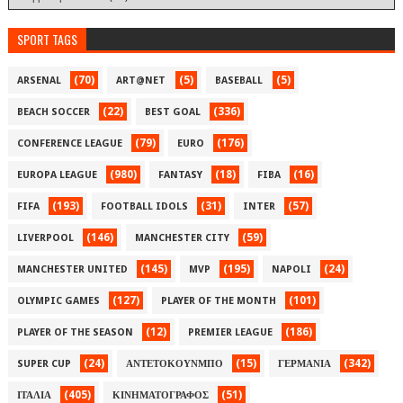
SPORT TAGS
(70)
(5)
(5)
ARSENAL
ART@NET
BASEBALL
(22)
(336)
BEACH SOCCER
BEST GOAL
(79)
(176)
CONFERENCE LEAGUE
EURO
(980)
(18)
(16)
EUROPA LEAGUE
FANTASY
FIBA
(193)
(31)
(57)
FIFA
FOOTBALL IDOLS
INTER
(146)
(59)
LIVERPOOL
MANCHESTER CITY
(145)
(195)
(24)
MANCHESTER UNITED
MVP
NAPOLI
(127)
(101)
OLYMPIC GAMES
PLAYER OF THE MONTH
(12)
(186)
PLAYER OF THE SEASON
PREMIER LEAGUE
(24)
(15)
(342)
SUPER CUP
ΑΝΤΕΤΟΚΟΥΝΜΠΟ
ΓΕΡΜΑΝΙΑ
(405)
(51)
ΙΤΑΛΙΑ
ΚΙΝΗΜΑΤΟΓΡΑΦΟΣ