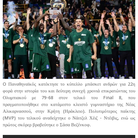
O Παναθηναϊκός κατέκτησε το κύπελλο μπάσκετ ανδρών για 22η
φορά στην ιστορία του και δεύτερη συνεχή χρονιά επικρατώντας του
Ολυμπιακού με 79-68 στον τελικό του Final 8, που
πραγματοποιήθηκε στο κατάμεστο κλειστό γυμναστήριο της Νέας
Αλικαρνασσού, στην Κρήτη (Ηράκλειο). Πολυτιμότερος παίκτης
(MVP) του τελικού αναδείχτηκε ο Νάιτζελ Χέιζ - Ντέιβις, ενώ ως
πρώτος σκόρερ βραβεύτηκε ο Σάσα Βεζένκοφ.