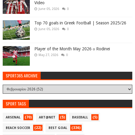
Video
June 05, 2026
0
Top 70 goals in Greek Football | Season 2025/26
June 05, 2026
0
Player of the Month May 2026 ο Rodinei
May 27, 2026
0
SPORT365 ARCHIVE
SPORT TAGS
(70)
(5)
(5)
ARSENAL
ART@NET
BASEBALL
(22)
(336)
BEACH SOCCER
BEST GOAL