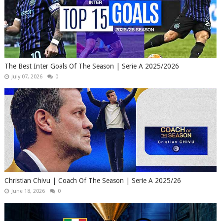
The Best Inter Goals Of The Season | Serie A 2025/2026
July 07, 2026
0
Christian Chivu | Coach Of The Season | Serie A 2025/26
June 18, 2026
0