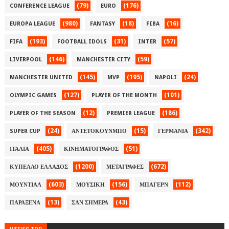
(79)
(176)
CONFERENCE LEAGUE
EURO
(980)
(18)
(16)
EUROPA LEAGUE
FANTASY
FIBA
(193)
(31)
(57)
FIFA
FOOTBALL IDOLS
INTER
(146)
(59)
LIVERPOOL
MANCHESTER CITY
(145)
(195)
(24)
MANCHESTER UNITED
MVP
NAPOLI
(127)
(101)
OLYMPIC GAMES
PLAYER OF THE MONTH
(12)
(186)
PLAYER OF THE SEASON
PREMIER LEAGUE
(24)
(15)
(342)
SUPER CUP
ΑΝΤΕΤΟΚΟΥΝΜΠΟ
ΓΕΡΜΑΝΙΑ
(405)
(51)
ΙΤΑΛΙΑ
ΚΙΝΗΜΑΤΟΓΡΑΦΟΣ
(1200)
(672)
ΚΥΠΕΛΛΟ ΕΛΛΑΔΟΣ
ΜΕΤΑΓΡΑΦΕΣ
(603)
(156)
(112)
ΜΟΥΝΤΙΑΛ
ΜΟΥΣΙΚΗ
ΜΠΑΓΕΡΝ
(13)
(43)
ΠΑΡΑΞΕΝΑ
ΣΑΝ ΣΗΜΕΡΑ