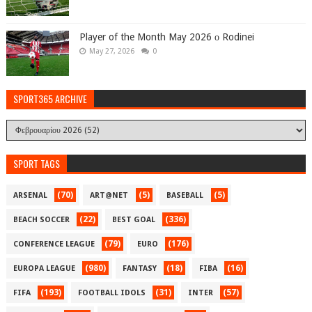
Player of the Month May 2026 ο Rodinei
May 27, 2026
0
SPORT365 ARCHIVE
SPORT TAGS
(70)
(5)
(5)
ARSENAL
ART@NET
BASEBALL
(22)
(336)
BEACH SOCCER
BEST GOAL
(79)
(176)
CONFERENCE LEAGUE
EURO
(980)
(18)
(16)
EUROPA LEAGUE
FANTASY
FIBA
(193)
(31)
(57)
FIFA
FOOTBALL IDOLS
INTER