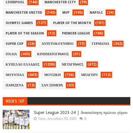
(146)
(59)
LIVERPOOL
MANCHESTER CITY
(145)
(195)
(24)
MANCHESTER UNITED
MVP
NAPOLI
(127)
(101)
OLYMPIC GAMES
PLAYER OF THE MONTH
(12)
(186)
PLAYER OF THE SEASON
PREMIER LEAGUE
(24)
(15)
(342)
SUPER CUP
ΑΝΤΕΤΟΚΟΥΝΜΠΟ
ΓΕΡΜΑΝΙΑ
(405)
(51)
ΙΤΑΛΙΑ
ΚΙΝΗΜΑΤΟΓΡΑΦΟΣ
(1200)
(672)
ΚΥΠΕΛΛΟ ΕΛΛΑΔΟΣ
ΜΕΤΑΓΡΑΦΕΣ
(603)
(156)
(112)
ΜΟΥΝΤΙΑΛ
ΜΟΥΣΙΚΗ
ΜΠΑΓΕΡΝ
(13)
(43)
ΠΑΡΑΞΕΝΑ
ΣΑΝ ΣΗΜΕΡΑ
WEEK'S TOP
Super League 2023-24 | Ανασκόπηση πρώτου γύρου
Τρίτη, Δεκεμβρίου 05, 2023
0