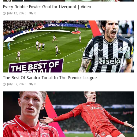
Every Robbie Fowler Goal for Liverpool | Video
July 12, 2026
0
The Best Of Sandro Tonali In The Premier League
July 07, 2026
0