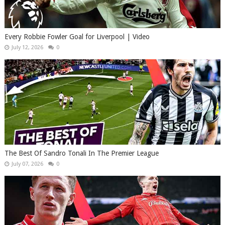
Every Robbie Fowler Goal for Liverpool | Video
July 12, 2026
0
The Best Of Sandro Tonali In The Premier League
July 07, 2026
0