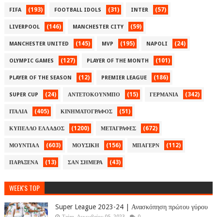
(193)
(31)
(57)
FIFA
FOOTBALL IDOLS
INTER
(146)
(59)
LIVERPOOL
MANCHESTER CITY
(145)
(195)
(24)
MANCHESTER UNITED
MVP
NAPOLI
(127)
(101)
OLYMPIC GAMES
PLAYER OF THE MONTH
(12)
(186)
PLAYER OF THE SEASON
PREMIER LEAGUE
(24)
(15)
(342)
SUPER CUP
ΑΝΤΕΤΟΚΟΥΝΜΠΟ
ΓΕΡΜΑΝΙΑ
(405)
(51)
ΙΤΑΛΙΑ
ΚΙΝΗΜΑΤΟΓΡΑΦΟΣ
(1200)
(672)
ΚΥΠΕΛΛΟ ΕΛΛΑΔΟΣ
ΜΕΤΑΓΡΑΦΕΣ
(603)
(156)
(112)
ΜΟΥΝΤΙΑΛ
ΜΟΥΣΙΚΗ
ΜΠΑΓΕΡΝ
(13)
(43)
ΠΑΡΑΞΕΝΑ
ΣΑΝ ΣΗΜΕΡΑ
WEEK'S TOP
Super League 2023-24 | Ανασκόπηση πρώτου γύρου
Τρίτη, Δεκεμβρίου 05, 2023
0