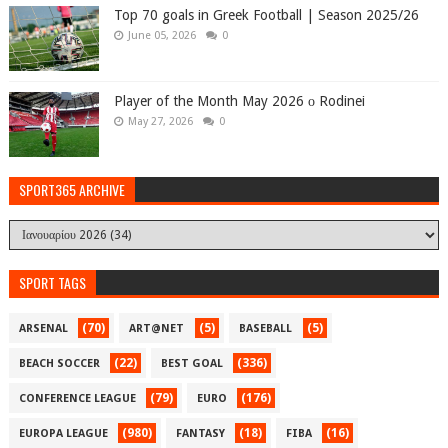
Top 70 goals in Greek Football | Season 2025/26
June 05, 2026
0
Player of the Month May 2026 ο Rodinei
May 27, 2026
0
SPORT365 ARCHIVE
SPORT TAGS
(70)
(5)
(5)
ARSENAL
ART@NET
BASEBALL
(22)
(336)
BEACH SOCCER
BEST GOAL
(79)
(176)
CONFERENCE LEAGUE
EURO
(980)
(18)
(16)
EUROPA LEAGUE
FANTASY
FIBA