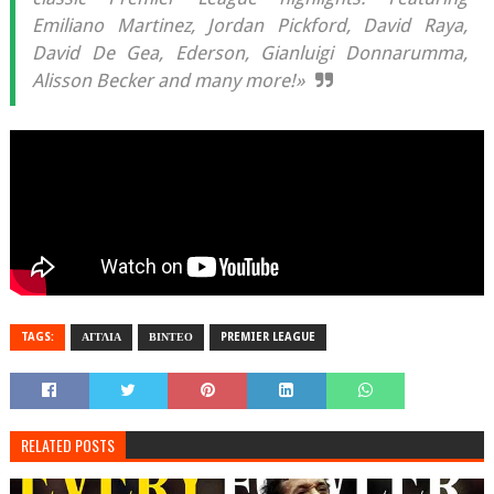
Emiliano Martinez, Jordan Pickford, David Raya,
David De Gea, Ederson, Gianluigi Donnarumma,
Alisson Becker and many more!»
TAGS:
ΑΓΓΛΙΑ
ΒΙΝΤΕΟ
PREMIER LEAGUE
RELATED POSTS