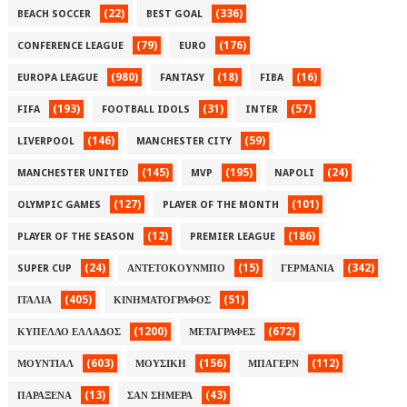
(22)
(336)
BEACH SOCCER
BEST GOAL
(79)
(176)
CONFERENCE LEAGUE
EURO
(980)
(18)
(16)
EUROPA LEAGUE
FANTASY
FIBA
(193)
(31)
(57)
FIFA
FOOTBALL IDOLS
INTER
(146)
(59)
LIVERPOOL
MANCHESTER CITY
(145)
(195)
(24)
MANCHESTER UNITED
MVP
NAPOLI
(127)
(101)
OLYMPIC GAMES
PLAYER OF THE MONTH
(12)
(186)
PLAYER OF THE SEASON
PREMIER LEAGUE
(24)
(15)
(342)
SUPER CUP
ΑΝΤΕΤΟΚΟΥΝΜΠΟ
ΓΕΡΜΑΝΙΑ
(405)
(51)
ΙΤΑΛΙΑ
ΚΙΝΗΜΑΤΟΓΡΑΦΟΣ
(1200)
(672)
ΚΥΠΕΛΛΟ ΕΛΛΑΔΟΣ
ΜΕΤΑΓΡΑΦΕΣ
(603)
(156)
(112)
ΜΟΥΝΤΙΑΛ
ΜΟΥΣΙΚΗ
ΜΠΑΓΕΡΝ
(13)
(43)
ΠΑΡΑΞΕΝΑ
ΣΑΝ ΣΗΜΕΡΑ