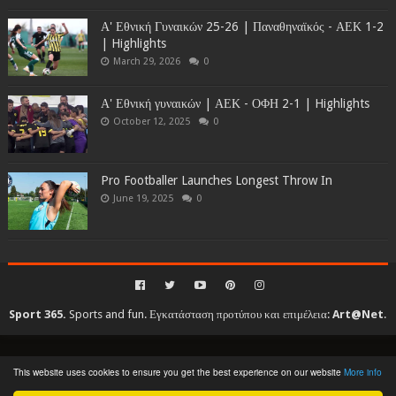
Α' Εθνική Γυναικών 25-26 | Παναθηναϊκός - ΑΕΚ 1-2
| Highlights
March 29, 2026
0
Α' Εθνική γυναικών | ΑΕΚ - ΟΦΗ 2-1 | Highlights
October 12, 2025
0
Pro Footballer Launches Longest Throw In
June 19, 2025
0
Sport 365.
Sports and fun. Εγκατάσταση προτύπου και επιμέλεια:
Art@Net
.
Copyright © 2010-2026. All rights reserved...
This website uses cookies to ensure you get the best experience on our website
More info
Created By
SoraTemplates
| Distributed By
Gooyaabi Templates