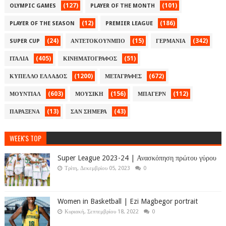
(127)
(101)
OLYMPIC GAMES
PLAYER OF THE MONTH
(12)
(186)
PLAYER OF THE SEASON
PREMIER LEAGUE
(24)
(15)
(342)
SUPER CUP
ΑΝΤΕΤΟΚΟΥΝΜΠΟ
ΓΕΡΜΑΝΙΑ
(405)
(51)
ΙΤΑΛΙΑ
ΚΙΝΗΜΑΤΟΓΡΑΦΟΣ
(1200)
(672)
ΚΥΠΕΛΛΟ ΕΛΛΑΔΟΣ
ΜΕΤΑΓΡΑΦΕΣ
(603)
(156)
(112)
ΜΟΥΝΤΙΑΛ
ΜΟΥΣΙΚΗ
ΜΠΑΓΕΡΝ
(13)
(43)
ΠΑΡΑΞΕΝΑ
ΣΑΝ ΣΗΜΕΡΑ
WEEK'S TOP
Super League 2023-24 | Ανασκόπηση πρώτου γύρου
Τρίτη, Δεκεμβρίου 05, 2023
0
Women in Basketball | Ezi Magbegor portrait
Κυριακή, Σεπτεμβρίου 18, 2022
0