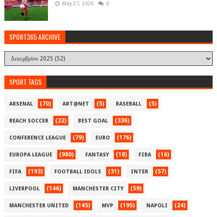
May 27, 2026
0
SPORT365 ARCHIVE
SPORT TAGS
(70)
(5)
(5)
ARSENAL
ART@NET
BASEBALL
(22)
(336)
BEACH SOCCER
BEST GOAL
(79)
(176)
CONFERENCE LEAGUE
EURO
(980)
(18)
(16)
EUROPA LEAGUE
FANTASY
FIBA
(193)
(31)
(57)
FIFA
FOOTBALL IDOLS
INTER
(146)
(59)
LIVERPOOL
MANCHESTER CITY
(145)
(195)
(24)
MANCHESTER UNITED
MVP
NAPOLI