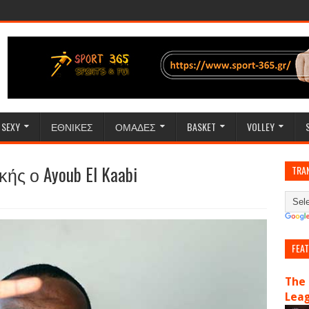
SEXY
ΕΘΝΙΚΕΣ
ΟΜΑΔΕΣ
BASKET
VOLLEY
κής ο Ayoub El Kaabi
TRA
FEA
The 
Lea