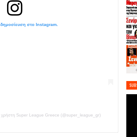
η δημοσίευση στο Instagram.
SUB
ο χρήστη Super League Greece (@super_league_gr)