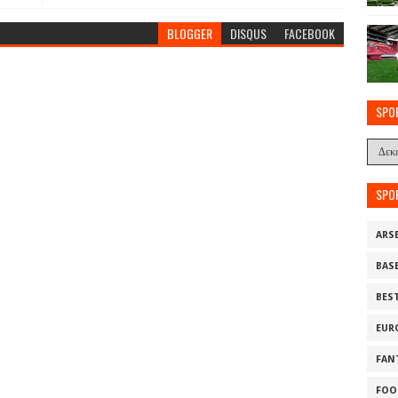
BLOGGER
DISQUS
FACEBOOK
SPO
SPO
ARS
BAS
BES
EUR
FAN
FOO