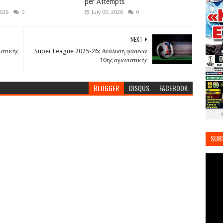
per Attempts
2026
0
July 03, 2026
0
NEXT
ιστικής
Super League 2025-26: Ανάλυση φάσεων
10ης αγωνιστικής
BLOGGER
DISQUS
FACEBOOK
SUB