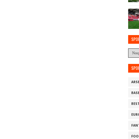
SPO
SPO
ARS
BAS
BES
EUR
FAN
FOO