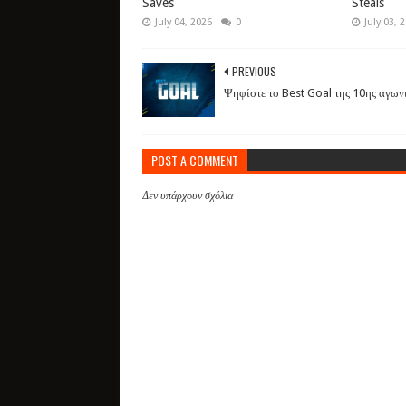
Saves
Steals
July 04, 2026
0
July 03, 
PREVIOUS
Ψηφίστε το Best Goal της 10ης αγων
POST A COMMENT
Δεν υπάρχουν σχόλια