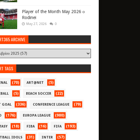
Player of the Month May 2026 ο
Rodinei
May 27, 2026
0
RT365 ARCHIVE
RT TAGS
(70)
(5)
ENAL
ART@NET
(5)
(22)
EBALL
BEACH SOCCER
(336)
(79)
T GOAL
CONFERENCE LEAGUE
(176)
(980)
O
EUROPA LEAGUE
(18)
(16)
(193)
TASY
FIBA
FIFA
(31)
(57)
TBALL IDOLS
INTER