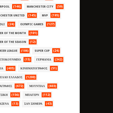
(146)
(59)
ERPOOL
MANCHESTER CITY
(145)
(195)
CHESTER UNITED
MVP
(24)
(127)
OLI
OLYMPIC GAMES
(101)
YER OF THE MONTH
(12)
YER OF THE SEASON
(186)
(24)
MIER LEAGUE
SUPER CUP
(15)
(342)
ΕΤΟΚΟΥΝΜΠΟ
ΓΕΡΜΑΝΙΑ
(405)
(51)
ΛΙΑ
ΚΙΝΗΜΑΤΟΓΡΑΦΟΣ
(1200)
ΕΛΛΟ ΕΛΛΑΔΟΣ
(672)
(603)
ΑΓΡΑΦΕΣ
ΜΟΥΝΤΙΑΛ
(156)
(112)
ΣΙΚΗ
ΜΠΑΓΕΡΝ
(13)
(43)
ΑΞΕΝΑ
ΣΑΝ ΣΗΜΕΡΑ