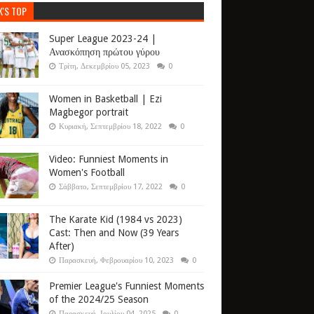
K'S TOP
Super League 2023-24 |
Ανασκόπηση πρώτου γύρου
Τρίτη, Δεκεμβρίου 05, 2023
0
Women in Basketball | Ezi
Magbegor portrait
Κυριακή, Σεπτεμβρίου 18, 2022
0
Video: Funniest Moments in
Women's Football
Σάββατο, Σεπτεμβρίου 17, 2022
0
The Karate Kid (1984 vs 2023)
Cast: Then and Now (39 Years
After)
Παρασκευή, Φεβρουαρίου 10, 2023
0
Premier League's Funniest Moments
of the 2024/25 Season
Παρασκευή, Ιουλίου 04, 2025
0