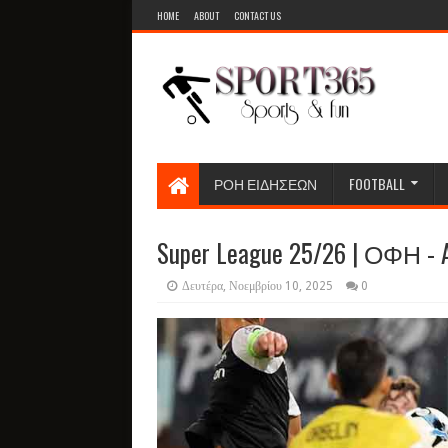
HOME
ABOUT
CONTACT US
ΡΟΗ ΕΙΔΗΣΕΩΝ
FOOTBALL
Super League 25/26 | ΟΦΗ - AE
Δευτέρα, Νοεμβρίου 10, 2025
0