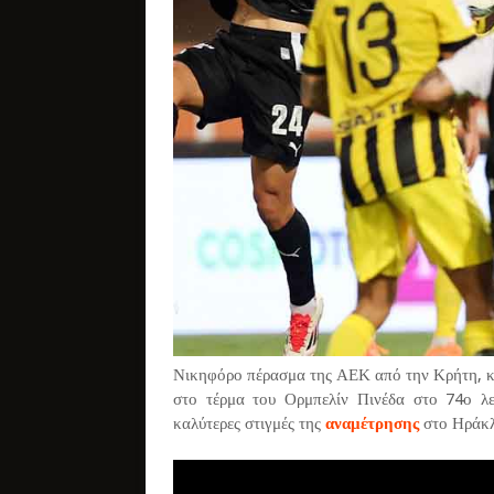
Νικηφόρο πέρασμα της ΑΕΚ από την Κρήτη, κ
στο τέρμα του Ορμπελίν Πινέδα στο 74ο λε
καλύτερες στιγμές της
αναμέτρησης
στο Ηράκλ