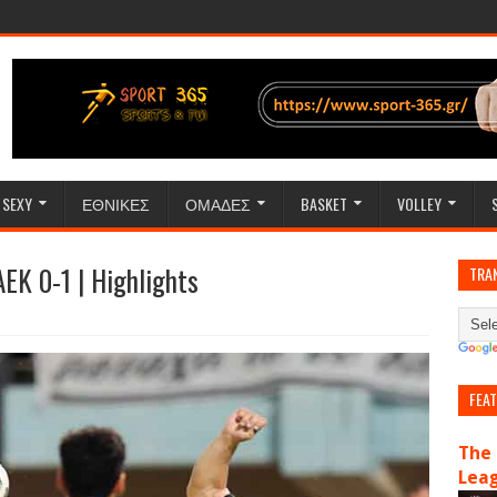
SEXY
ΕΘΝΙΚΕΣ
ΟΜΑΔΕΣ
BASKET
VOLLEY
K 0-1 | Highlights
TRA
FEA
The 
Lea