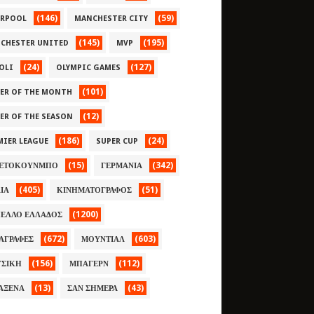
(146)
(59)
ERPOOL
MANCHESTER CITY
(145)
(195)
CHESTER UNITED
MVP
(24)
(127)
OLI
OLYMPIC GAMES
(101)
YER OF THE MONTH
(12)
YER OF THE SEASON
(186)
(24)
MIER LEAGUE
SUPER CUP
(15)
(342)
ΕΤΟΚΟΥΝΜΠΟ
ΓΕΡΜΑΝΙΑ
(405)
(51)
ΛΙΑ
ΚΙΝΗΜΑΤΟΓΡΑΦΟΣ
(1200)
ΕΛΛΟ ΕΛΛΑΔΟΣ
(672)
(603)
ΑΓΡΑΦΕΣ
ΜΟΥΝΤΙΑΛ
(156)
(112)
ΣΙΚΗ
ΜΠΑΓΕΡΝ
(13)
(43)
ΑΞΕΝΑ
ΣΑΝ ΣΗΜΕΡΑ