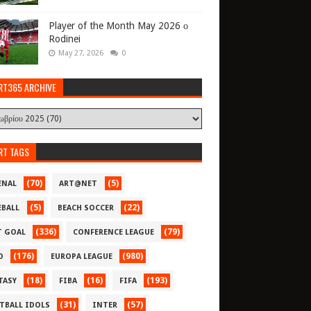
Player of the Month May 2026 ο
Rodinei
May 27, 2026
0
RT365 ARCHIVE
RT TAGS
(70)
(5)
ENAL
ART@NET
(5)
(22)
EBALL
BEACH SOCCER
(336)
(79)
T GOAL
CONFERENCE LEAGUE
(176)
(980)
O
EUROPA LEAGUE
(18)
(16)
(193)
TASY
FIBA
FIFA
(31)
(57)
TBALL IDOLS
INTER