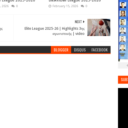
ll League 2025-2026
Basketball League 2025-2026
, 2026
0
February 15, 2026
0
NEXT
ης
Elite League 2025-26 | Highlights 3ης
αγωνιστικής | video
BLOGGER
DISQUS
FACEBOOK
SUB