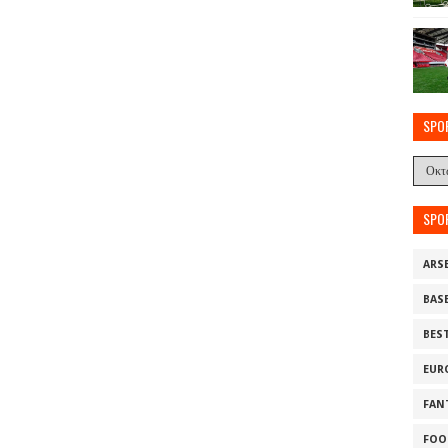
SPO
SPO
ARS
BAS
BES
EUR
FAN
FOO