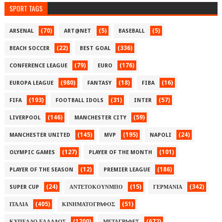
SPORT TAGS
(70)
(5)
(5)
ARSENAL
ART@NET
BASEBALL
(22)
(336)
BEACH SOCCER
BEST GOAL
(79)
(176)
CONFERENCE LEAGUE
EURO
(980)
(18)
(16)
EUROPA LEAGUE
FANTASY
FIBA
(193)
(31)
(57)
FIFA
FOOTBALL IDOLS
INTER
(146)
(59)
LIVERPOOL
MANCHESTER CITY
(145)
(195)
(24)
MANCHESTER UNITED
MVP
NAPOLI
(127)
(101)
OLYMPIC GAMES
PLAYER OF THE MONTH
(12)
(186)
PLAYER OF THE SEASON
PREMIER LEAGUE
(24)
(15)
(342)
SUPER CUP
ΑΝΤΕΤΟΚΟΥΝΜΠΟ
ΓΕΡΜΑΝΙΑ
(405)
(51)
ΙΤΑΛΙΑ
ΚΙΝΗΜΑΤΟΓΡΑΦΟΣ
(1200)
(672)
ΚΥΠΕΛΛΟ ΕΛΛΑΔΟΣ
ΜΕΤΑΓΡΑΦΕΣ