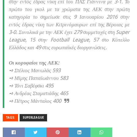
στην εντός έδρας νίκη επί του ΠΑΣ Γιάννινα με 3-1. Το
πρώτο του γκολ με τα χρώματα της ΑΕΚ στην πρώτη
κατηγορία το σημείωσε στις 9 Ιανουαρίου 2016 στην
εντός έδρας νίκη των Κιτρινόμαυρων επί της Βέροιας με
3-0. Συνολικά με την ΑΕΚ έχει 279 συμμετοχές στη Super
League, 15 στην Football League, 57 στο Κύπελλο
Ελλάδος και 49 στις ευρωπαϊκές διοργανώσεις.
Οι κορυφαίοι της ΑΕΚ:
➺ Στέλιος Μανωλάς 593
➺ Μίμης Παπαϊωάννου 583
➺ Τόνι Σαβέφσκι 495
➺ Ανδρέας Σταματιάδης 465
➺ Πέτρος Μάνταλος 400
TAGS:
SUPERLEAGUE