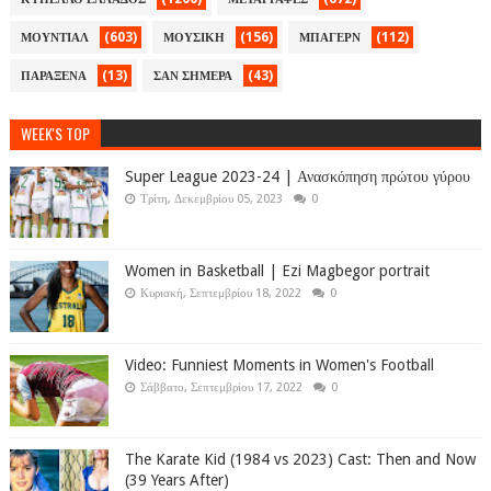
(603)
(156)
(112)
ΜΟΥΝΤΙΑΛ
ΜΟΥΣΙΚΗ
ΜΠΑΓΕΡΝ
(13)
(43)
ΠΑΡΑΞΕΝΑ
ΣΑΝ ΣΗΜΕΡΑ
WEEK'S TOP
Super League 2023-24 | Ανασκόπηση πρώτου γύρου
Τρίτη, Δεκεμβρίου 05, 2023
0
Women in Basketball | Ezi Magbegor portrait
Κυριακή, Σεπτεμβρίου 18, 2022
0
Video: Funniest Moments in Women's Football
Σάββατο, Σεπτεμβρίου 17, 2022
0
The Karate Kid (1984 vs 2023) Cast: Then and Now
(39 Years After)