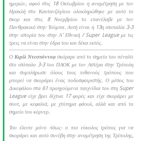
ημερών, αφού στις 18 Οκτωβρίου η αναμέτρηση με τον
Ηρακλή στο Καυτανζόγλειο ολοκληρώθηκε με αυτό το
σκορ και στις 8 Νοεμβρίου το επανέλαβε με τον
Πανθρακικό στην Τούμπα. Αυτή είναι η 13η ισοπαλία 3-3
στην ιστορία του στην Α' Εθνική / Super League με τις
τρεις να είναι στην έδρα του και δέκα εκτός.
Ο
Κιρίλ Ντεσπόντοφ
σκόραρε από το σημείο του πέναλτι
στο ισόπαλο 3-3 του ΠΑΟΚ με τον Αστέρα στην Τρίπολη
και συμπλήρωσε όλους τους πιθανούς τρόπους που
μπορεί να σκοράρει ένας ποδοσφαιριστής. Ο μέσος του
Δικεφάλου στα 61 προηγούμενα παιχνίδια του στη Super
League είχε βρει δίχτυα 17 φορές και είχε σκοράρει με
σουτ, με κεφαλιά, με χτύπημα φάουλ, αλλά και από το
σημείο του κόρνερ.
Του έλειπε μόνο -ίσως- ο πιο εύκολος τρόπος για να
σκοράρει και αυτό συνέβη στην αναμέτρηση της Τρίπολης,