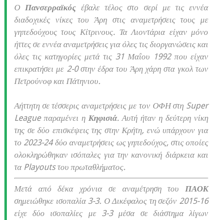
Ο
Πανσερραϊκός
έβαλε τέλος στο σερί με τις εννέα
διαδοχικές νίκες του Άρη στις αναμετρήσεις τους με
γηπεδούχους τους Κίτρινους. Τα Λιοντάρια είχαν μόνο
ήττες σε εννέα αναμετρήσεις για όλες τις διοργανώσεις και
όλες τις κατηγορίες μετά τις 31 Μαΐου 1992 που είχαν
επικρατήσει με 2-0 στην έδρα του Άρη χάρη στα γκολ των
Πετρούνοφ και Πάτηνιου.
Αήττητη σε τέσσερις αναμετρήσεις με τον ΟΦΗ στη Super
League παραμένει η
Κηφισιά
. Αυτή ήταν η δεύτερη νίκη
της σε δύο επισκέψεις της στην Κρήτη, ενώ υπάρχουν για
το 2023-24 δύο αναμετρήσεις ως γηπεδούχος, στις οποίες
ολοκληρώθηκαν ισόπαλες για την κανονική διάρκεια και
τα Playouts του πρωταθλήματος.
Μετά από δέκα χρόνια σε αναμέτρηση του
ΠΑΟΚ
σημειώθηκε ισοπαλία 3-3. Ο Δικέφαλος τη σεζόν 2015-16
είχε δύο ισοπαλίες με 3-3 μέσα σε διάστημα λίγων