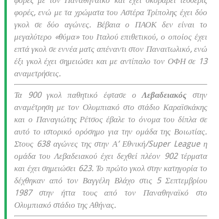
φορές με τον Παναθηναϊκό και έχει σκοράρει τέσσερις
φορές, ενώ με τα χρώματα του Αστέρα Τρίπολης έχει δύο
γκολ σε δύο αγώνες. Βέβαια ο ΠΑΟΚ δεν είναι το
μεγαλύτερο «θύμα» του Ιταλού επιθετικού, ο οποίος έχει
επτά γκολ σε εννέα ματς απέναντι στον Παναιτωλικό, ενώ
έξι γκολ έχει σημειώσει και με αντίπαλο τον ΟΦΗ σε 13
αναμετρήσεις.
Τα 900 γκολ παθητικό έφτασε ο
Λεβαδειακός
στην
αναμέτρηση με τον Ολυμπιακό στο στάδιο Καραϊσκάκης
και ο Παναγιώτης Ρέτσος έβαλε το όνομα του δίπλα σε
αυτό το ιστορικό ορόσημο για την ομάδα της Βοιωτίας.
Στους 638 αγώνες της στην Α’ Εθνική/Super League η
ομάδα του Λεβαδειακού έχει δεχθεί πλέον 902 τέρματα
και έχει σημειώσει 623. Το πρώτο γκολ στην κατηγορία το
δέχθηκαν από τον Βαγγέλη Βλάχο στις 5 Σεπτεμβρίου
1987 στην ήττα τους από τον Παναθηναϊκό στο
Ολυμπιακό στάδιο της Αθήνας.