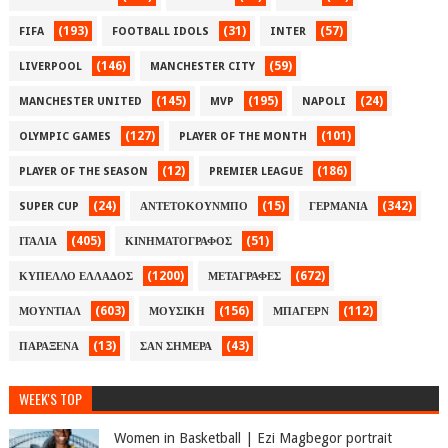
(193)
(31)
(57)
FIFA
FOOTBALL IDOLS
INTER
(146)
(59)
LIVERPOOL
MANCHESTER CITY
(145)
(195)
(24)
MANCHESTER UNITED
MVP
NAPOLI
(127)
(101)
OLYMPIC GAMES
PLAYER OF THE MONTH
(12)
(186)
PLAYER OF THE SEASON
PREMIER LEAGUE
(24)
(15)
(342)
SUPER CUP
ΑΝΤΕΤΟΚΟΥΝΜΠΟ
ΓΕΡΜΑΝΙΑ
(405)
(51)
ΙΤΑΛΙΑ
ΚΙΝΗΜΑΤΟΓΡΑΦΟΣ
(1200)
(672)
ΚΥΠΕΛΛΟ ΕΛΛΑΔΟΣ
ΜΕΤΑΓΡΑΦΕΣ
(603)
(156)
(112)
ΜΟΥΝΤΙΑΛ
ΜΟΥΣΙΚΗ
ΜΠΑΓΕΡΝ
(13)
(43)
ΠΑΡΑΞΕΝΑ
ΣΑΝ ΣΗΜΕΡΑ
WEEK'S TOP
Women in Basketball | Ezi Magbegor portrait