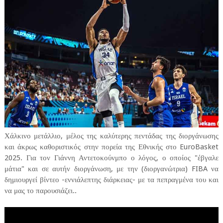
Χάλκινο μετάλλιο, μέλος της καλύτερης πεντάδας της διοργάνωσης
και άκρως καθοριστικός στην πορεία της Εθνικής στο EuroBasket
2025. Για τον Γιάννη Αντετοκούνμπο ο λόγος, ο οποίος "έβγαλε
μάτια" και σε αυτήν διοργάνωση, με την (διοργανώτρια) FIBA να
δημιουργεί βίντεο -εννιάλεπτης διάρκειας- με τα πεπραγμένα του και
να μας το παρουσιάζει..