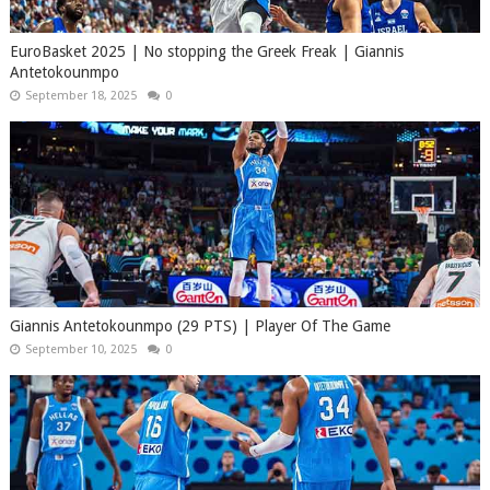
EuroBasket 2025 | No stopping the Greek Freak | Giannis
Antetokounmpo
September 18, 2025
0
Giannis Antetokounmpo (29 PTS) | Player Of The Game
September 10, 2025
0