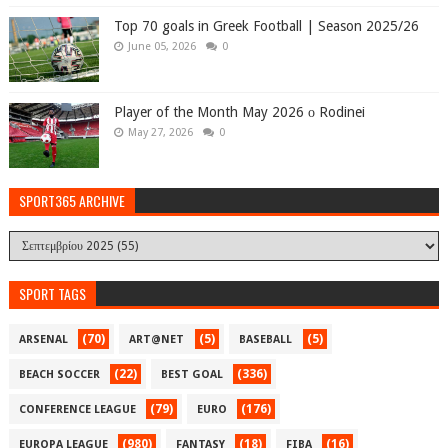
Top 70 goals in Greek Football | Season 2025/26
June 05, 2026
0
Player of the Month May 2026 ο Rodinei
May 27, 2026
0
SPORT365 ARCHIVE
SPORT TAGS
(70)
(5)
(5)
ARSENAL
ART@NET
BASEBALL
(22)
(336)
BEACH SOCCER
BEST GOAL
(79)
(176)
CONFERENCE LEAGUE
EURO
(980)
(18)
(16)
EUROPA LEAGUE
FANTASY
FIBA