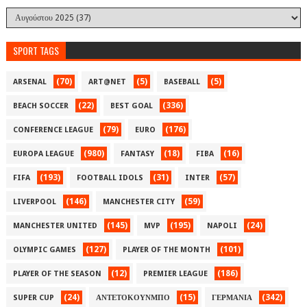
SPORT TAGS
(70)
(5)
(5)
ARSENAL
ART@NET
BASEBALL
(22)
(336)
BEACH SOCCER
BEST GOAL
(79)
(176)
CONFERENCE LEAGUE
EURO
(980)
(18)
(16)
EUROPA LEAGUE
FANTASY
FIBA
(193)
(31)
(57)
FIFA
FOOTBALL IDOLS
INTER
(146)
(59)
LIVERPOOL
MANCHESTER CITY
(145)
(195)
(24)
MANCHESTER UNITED
MVP
NAPOLI
(127)
(101)
OLYMPIC GAMES
PLAYER OF THE MONTH
(12)
(186)
PLAYER OF THE SEASON
PREMIER LEAGUE
(24)
(15)
(342)
SUPER CUP
ΑΝΤΕΤΟΚΟΥΝΜΠΟ
ΓΕΡΜΑΝΙΑ