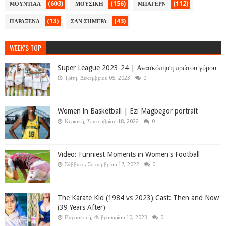
(603)
(156)
(112)
ΜΟΥΝΤΙΑΛ
ΜΟΥΣΙΚΗ
ΜΠΑΓΕΡΝ
(13)
(43)
ΠΑΡΑΞΕΝΑ
ΣΑΝ ΣΗΜΕΡΑ
WEEK'S TOP
Super League 2023-24 | Ανασκόπηση πρώτου γύρου
Τρίτη, Δεκεμβρίου 05, 2023
0
Women in Basketball | Ezi Magbegor portrait
Κυριακή, Σεπτεμβρίου 18, 2022
0
Video: Funniest Moments in Women's Football
Σάββατο, Σεπτεμβρίου 17, 2022
0
The Karate Kid (1984 vs 2023) Cast: Then and Now
(39 Years After)
Παρασκευή, Φεβρουαρίου 10, 2023
0