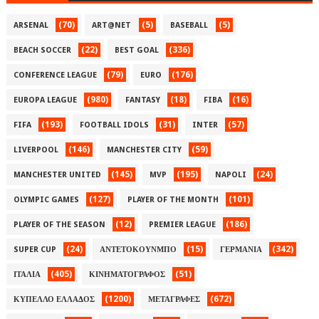
(70)
(5)
(5)
ARSENAL
ART@NET
BASEBALL
(22)
(336)
BEACH SOCCER
BEST GOAL
(79)
(176)
CONFERENCE LEAGUE
EURO
(980)
(18)
(16)
EUROPA LEAGUE
FANTASY
FIBA
(193)
(31)
(57)
FIFA
FOOTBALL IDOLS
INTER
(146)
(59)
LIVERPOOL
MANCHESTER CITY
(145)
(195)
(24)
MANCHESTER UNITED
MVP
NAPOLI
(127)
(101)
OLYMPIC GAMES
PLAYER OF THE MONTH
(12)
(186)
PLAYER OF THE SEASON
PREMIER LEAGUE
(24)
(15)
(342)
SUPER CUP
ΑΝΤΕΤΟΚΟΥΝΜΠΟ
ΓΕΡΜΑΝΙΑ
(405)
(51)
ΙΤΑΛΙΑ
ΚΙΝΗΜΑΤΟΓΡΑΦΟΣ
(1200)
(672)
ΚΥΠΕΛΛΟ ΕΛΛΑΔΟΣ
ΜΕΤΑΓΡΑΦΕΣ