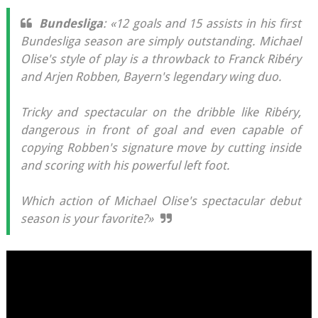
Bundesliga
: «12 goals and 15 assists in his first
Bundesliga season are simply outstanding. Michael
Olise's style of play is a throwback to Franck Ribéry
and Arjen Robben, Bayern's legendary wing duo.
Tricky and spectacular on the dribble like Ribéry,
dangerous in front of goal and even capable of
copying Robben's signature move by cutting inside
and scoring with his powerful left foot.
Which action of Michael Olise's spectacular debut
season is your favorite?»