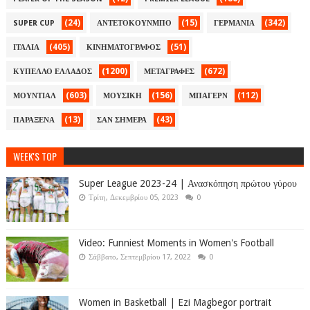
(24)
(15)
(342)
SUPER CUP
ΑΝΤΕΤΟΚΟΥΝΜΠΟ
ΓΕΡΜΑΝΙΑ
(405)
(51)
ΙΤΑΛΙΑ
ΚΙΝΗΜΑΤΟΓΡΑΦΟΣ
(1200)
(672)
ΚΥΠΕΛΛΟ ΕΛΛΑΔΟΣ
ΜΕΤΑΓΡΑΦΕΣ
(603)
(156)
(112)
ΜΟΥΝΤΙΑΛ
ΜΟΥΣΙΚΗ
ΜΠΑΓΕΡΝ
(13)
(43)
ΠΑΡΑΞΕΝΑ
ΣΑΝ ΣΗΜΕΡΑ
WEEK'S TOP
Super League 2023-24 | Ανασκόπηση πρώτου γύρου
Τρίτη, Δεκεμβρίου 05, 2023
0
Video: Funniest Moments in Women's Football
Σάββατο, Σεπτεμβρίου 17, 2022
0
Women in Basketball | Ezi Magbegor portrait