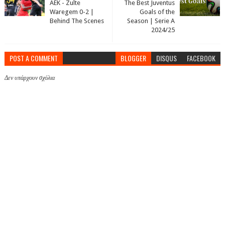
AEK - Zulte
The Best Juventus
Waregem 0-2 |
Goals of the
Behind The Scenes
Season | Serie A
2024/25
POST A COMMENT
BLOGGER
DISQUS
FACEBOOK
Δεν υπάρχουν σχόλια