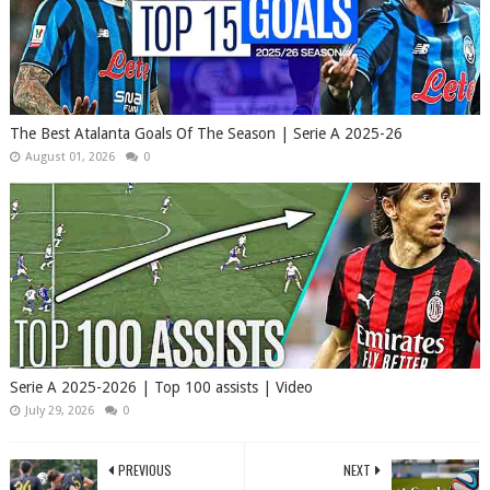
The Best Atalanta Goals Of The Season | Serie A 2025-26
August 01, 2026
0
Serie A 2025-2026 | Top 100 assists | Video
July 29, 2026
0
PREVIOUS
NEXT