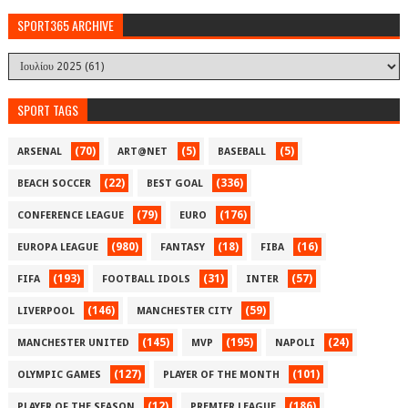
SPORT365 ARCHIVE
SPORT TAGS
(70)
(5)
(5)
ARSENAL
ART@NET
BASEBALL
(22)
(336)
BEACH SOCCER
BEST GOAL
(79)
(176)
CONFERENCE LEAGUE
EURO
(980)
(18)
(16)
EUROPA LEAGUE
FANTASY
FIBA
(193)
(31)
(57)
FIFA
FOOTBALL IDOLS
INTER
(146)
(59)
LIVERPOOL
MANCHESTER CITY
(145)
(195)
(24)
MANCHESTER UNITED
MVP
NAPOLI
(127)
(101)
OLYMPIC GAMES
PLAYER OF THE MONTH
(12)
(186)
PLAYER OF THE SEASON
PREMIER LEAGUE