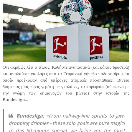
Ότι ακριβώς λέει ο τίτλος. Καθήστε αναπαυτικά (και κάπου δροσερά)
και απολαύστε γκολάρες από τα Γερμανικά γήπεδο ποδοσφαίρου, τα
οποία προέκυψαν από υπέροχες ατομικές προσπάθειες. Βίντεο
διάρκειας μίας ώρας γεμάτη με γκολάρες, τα κορυφαία (σύμφωνα με
την γνώμη των δημιουργών του βίντεο) στην ιστορία της
Bundesliga...
Bundesliga:
«From halfway-line sprints to jaw-
dropping dribbles - these solo goals are pure magic!
In this 60-minute special, we bring you the most