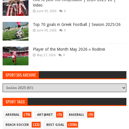
Video
June 05, 2026
0
Top 70 goals in Greek Football | Season 2025/26
June 05, 2026
0
Player of the Month May 2026 ο Rodinei
May 27, 2026
0
SPORT365 ARCHIVE
SPORT TAGS
(70)
(5)
(5)
ARSENAL
ART@NET
BASEBALL
(22)
(336)
BEACH SOCCER
BEST GOAL