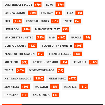
(79)
(176)
CONFERENCE LEAGUE
EURO
(980)
(18)
(16)
EUROPA LEAGUE
FANTASY
FIBA
(193)
(31)
(57)
FIFA
FOOTBALL IDOLS
INTER
(146)
(59)
LIVERPOOL
MANCHESTER CITY
(145)
(195)
(24)
MANCHESTER UNITED
MVP
NAPOLI
(127)
(101)
OLYMPIC GAMES
PLAYER OF THE MONTH
(12)
(186)
PLAYER OF THE SEASON
PREMIER LEAGUE
(24)
(15)
(342)
SUPER CUP
ΑΝΤΕΤΟΚΟΥΝΜΠΟ
ΓΕΡΜΑΝΙΑ
(405)
(51)
ΙΤΑΛΙΑ
ΚΙΝΗΜΑΤΟΓΡΑΦΟΣ
(1200)
(672)
ΚΥΠΕΛΛΟ ΕΛΛΑΔΟΣ
ΜΕΤΑΓΡΑΦΕΣ
(603)
(156)
(112)
ΜΟΥΝΤΙΑΛ
ΜΟΥΣΙΚΗ
ΜΠΑΓΕΡΝ
(13)
(43)
ΠΑΡΑΞΕΝΑ
ΣΑΝ ΣΗΜΕΡΑ