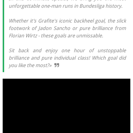
unforgettable one-man runs in Bundesliga history.
Whether it’s Grafite's iconic backheel goal, the slick
footwork of Jadon Sancho or pure brilliance from
Florian Wirtz - these goals are unmissable.
Sit back and enjoy one hour of unstoppable
brilliance and pure individual class! Which goal did
you like the most?»