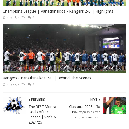
Champions League | Panathinaikos - Rangers 2-0 | Highlights
July 31, 2025
0
Rangers - Panathinaikos 2-0 | Behind The Scenes
July 27, 2025
0
PREVIOUS
NEXT
The BEST Monza
Clausura 2025 | Τα
Goals of the
καλύτερα γκολ της
Season | Serie A
2ης αγωνιστικής
2024/25