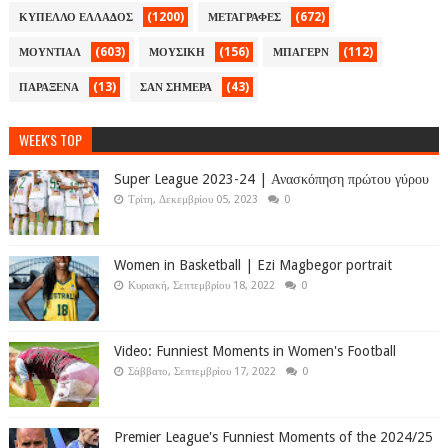
(1200)
(672)
ΚΥΠΕΛΛΟ ΕΛΛΑΔΟΣ
ΜΕΤΑΓΡΑΦΕΣ
(603)
(156)
(112)
ΜΟΥΝΤΙΑΛ
ΜΟΥΣΙΚΗ
ΜΠΑΓΕΡΝ
(13)
(43)
ΠΑΡΑΞΕΝΑ
ΣΑΝ ΣΗΜΕΡΑ
WEEK'S TOP
Super League 2023-24 | Ανασκόπηση πρώτου γύρου
Τρίτη, Δεκεμβρίου 05, 2023
0
Women in Basketball | Ezi Magbegor portrait
Κυριακή, Σεπτεμβρίου 18, 2022
0
Video: Funniest Moments in Women's Football
Σάββατο, Σεπτεμβρίου 17, 2022
0
Premier League's Funniest Moments of the 2024/25