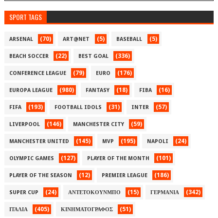
SPORT TAGS
(70)
(5)
(5)
ARSENAL
ART@NET
BASEBALL
(22)
(336)
BEACH SOCCER
BEST GOAL
(79)
(176)
CONFERENCE LEAGUE
EURO
(980)
(18)
(16)
EUROPA LEAGUE
FANTASY
FIBA
(193)
(31)
(57)
FIFA
FOOTBALL IDOLS
INTER
(146)
(59)
LIVERPOOL
MANCHESTER CITY
(145)
(195)
(24)
MANCHESTER UNITED
MVP
NAPOLI
(127)
(101)
OLYMPIC GAMES
PLAYER OF THE MONTH
(12)
(186)
PLAYER OF THE SEASON
PREMIER LEAGUE
(24)
(15)
(342)
SUPER CUP
ΑΝΤΕΤΟΚΟΥΝΜΠΟ
ΓΕΡΜΑΝΙΑ
(405)
(51)
ΙΤΑΛΙΑ
ΚΙΝΗΜΑΤΟΓΡΑΦΟΣ