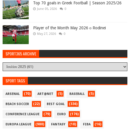
Top 70 goals in Greek Football | Season 2025/26
June 05, 2026
0
Player of the Month May 2026 ο Rodinei
May 27, 2026
0
SPORT365 ARCHIVE
SPORT TAGS
(70)
(5)
(5)
ARSENAL
ART@NET
BASEBALL
(22)
(336)
BEACH SOCCER
BEST GOAL
(79)
(176)
CONFERENCE LEAGUE
EURO
(980)
(18)
(16)
EUROPA LEAGUE
FANTASY
FIBA