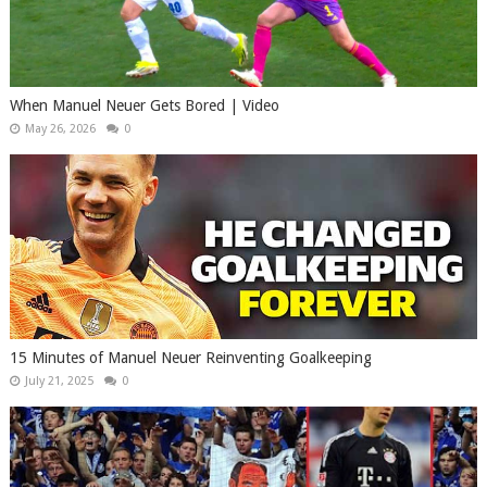
When Manuel Neuer Gets Bored | Video
May 26, 2026
0
15 Minutes of Manuel Neuer Reinventing Goalkeeping
July 21, 2025
0