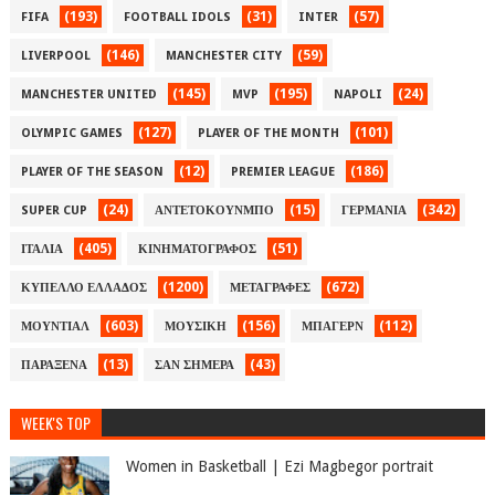
(193)
(31)
(57)
FIFA
FOOTBALL IDOLS
INTER
(146)
(59)
LIVERPOOL
MANCHESTER CITY
(145)
(195)
(24)
MANCHESTER UNITED
MVP
NAPOLI
(127)
(101)
OLYMPIC GAMES
PLAYER OF THE MONTH
(12)
(186)
PLAYER OF THE SEASON
PREMIER LEAGUE
(24)
(15)
(342)
SUPER CUP
ΑΝΤΕΤΟΚΟΥΝΜΠΟ
ΓΕΡΜΑΝΙΑ
(405)
(51)
ΙΤΑΛΙΑ
ΚΙΝΗΜΑΤΟΓΡΑΦΟΣ
(1200)
(672)
ΚΥΠΕΛΛΟ ΕΛΛΑΔΟΣ
ΜΕΤΑΓΡΑΦΕΣ
(603)
(156)
(112)
ΜΟΥΝΤΙΑΛ
ΜΟΥΣΙΚΗ
ΜΠΑΓΕΡΝ
(13)
(43)
ΠΑΡΑΞΕΝΑ
ΣΑΝ ΣΗΜΕΡΑ
WEEK'S TOP
Women in Basketball | Ezi Magbegor portrait