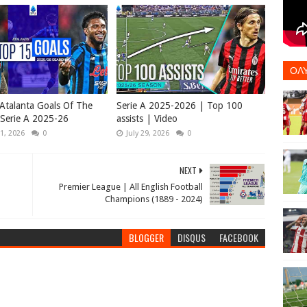
ΟΛ
Atalanta Goals Of The
Serie A 2025-2026 | Top 100
Serie A 2025-26
assists | Video
1, 2026
0
July 29, 2026
0
NEXT
Premier League | All English Football
Champions (1889 - 2024)
BLOGGER
DISQUS
FACEBOOK