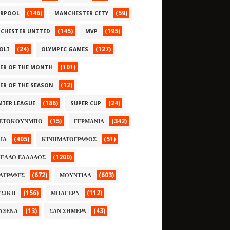
(146)
(59)
ERPOOL
MANCHESTER CITY
(145)
(195)
CHESTER UNITED
MVP
(24)
(127)
OLI
OLYMPIC GAMES
(101)
YER OF THE MONTH
(12)
YER OF THE SEASON
(186)
(24)
MIER LEAGUE
SUPER CUP
(15)
(342)
ΕΤΟΚΟΥΝΜΠΟ
ΓΕΡΜΑΝΙΑ
(405)
(51)
ΛΙΑ
ΚΙΝΗΜΑΤΟΓΡΑΦΟΣ
(1200)
ΕΛΛΟ ΕΛΛΑΔΟΣ
(672)
(603)
ΑΓΡΑΦΕΣ
ΜΟΥΝΤΙΑΛ
(156)
(112)
ΣΙΚΗ
ΜΠΑΓΕΡΝ
(13)
(43)
ΑΞΕΝΑ
ΣΑΝ ΣΗΜΕΡΑ