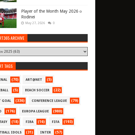
Player of the Month May 2026 ο
Rodinei
May 27, 2026
0
RT365 ARCHIVE
RT TAGS
(70)
(5)
ENAL
ART@NET
(5)
(22)
EBALL
BEACH SOCCER
(336)
(79)
T GOAL
CONFERENCE LEAGUE
(176)
(980)
O
EUROPA LEAGUE
(18)
(16)
(193)
TASY
FIBA
FIFA
(31)
(57)
TBALL IDOLS
INTER