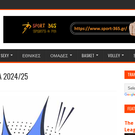
SEXY
ΕΘΝΙΚΕΣ
ΟΜΑΔΕΣ
BASKET
VOLLEY
 A 2024/25
TRA
FEA
The 
Lea