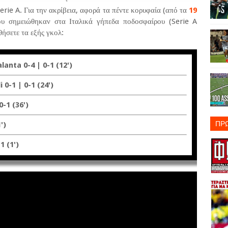
erie A. Για την ακρίβεια, αφορά τα πέντε κορυφαία (από τα
19
ου σημειώθηκαν στα Ιταλικά γήπεδα ποδοσφαίρου (Serie A
ήσετε τα εξής γκολ:
anta 0-4 | 0-1 (12')
0-1 | 0-1 (24')
0-1 (36')
ΠΡ
')
1 (1')