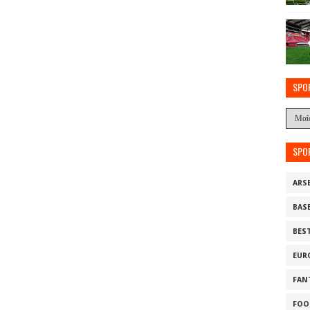
SPO
SPO
ARS
BAS
BES
EUR
FAN
FOO