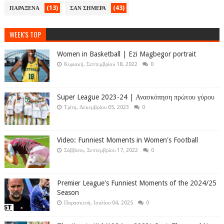
(13)
(43)
ΠΑΡΑΞΕΝΑ
ΣΑΝ ΣΗΜΕΡΑ
WEEK'S TOP
Women in Basketball | Ezi Magbegor portrait
Κυριακή, Σεπτεμβρίου 18, 2022
0
Super League 2023-24 | Ανασκόπηση πρώτου γύρου
Τρίτη, Δεκεμβρίου 05, 2023
0
Video: Funniest Moments in Women's Football
Σάββατο, Σεπτεμβρίου 17, 2022
0
Premier League's Funniest Moments of the 2024/25
Season
Παρασκευή, Ιουλίου 04, 2025
0