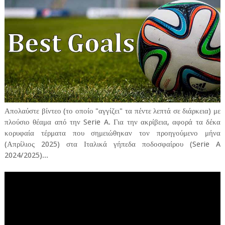
Απολαύστε βίντεο (το οποίο "αγγίζει" τα πέντε λεπτά σε διάρκεια) με
πλούσιο θέαμα από την Serie A. Για την ακρίβεια, αφορά τα δέκα
κορυφαία τέρματα που σημειώθηκαν τον προηγούμενο μήνα
(Απρίλιος 2025) στα Ιταλικά γήπεδα ποδοσφαίρου (Serie A
2024/2025)...