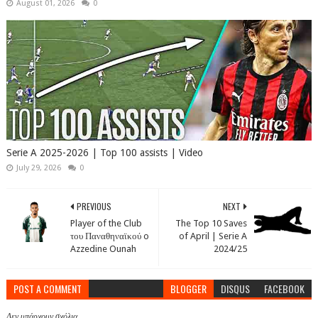
August 01, 2026
0
Serie A 2025-2026 | Top 100 assists | Video
July 29, 2026
0
PREVIOUS
NEXT
Player of the Club
The Top 10 Saves
του Παναθηναϊκού o
of April | Serie A
Azzedine Ounah
2024/25
POST A COMMENT
BLOGGER
DISQUS
FACEBOOK
Δεν υπάρχουν σχόλια