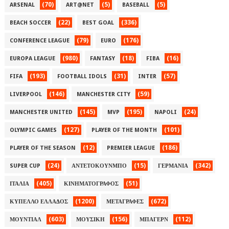
(70)
(5)
(5)
ARSENAL
ART@NET
BASEBALL
(22)
(336)
BEACH SOCCER
BEST GOAL
(79)
(176)
CONFERENCE LEAGUE
EURO
(980)
(18)
(16)
EUROPA LEAGUE
FANTASY
FIBA
(193)
(31)
(57)
FIFA
FOOTBALL IDOLS
INTER
(146)
(59)
LIVERPOOL
MANCHESTER CITY
(145)
(195)
(24)
MANCHESTER UNITED
MVP
NAPOLI
(127)
(101)
OLYMPIC GAMES
PLAYER OF THE MONTH
(12)
(186)
PLAYER OF THE SEASON
PREMIER LEAGUE
(24)
(15)
(342)
SUPER CUP
ΑΝΤΕΤΟΚΟΥΝΜΠΟ
ΓΕΡΜΑΝΙΑ
(405)
(51)
ΙΤΑΛΙΑ
ΚΙΝΗΜΑΤΟΓΡΑΦΟΣ
(1200)
(672)
ΚΥΠΕΛΛΟ ΕΛΛΑΔΟΣ
ΜΕΤΑΓΡΑΦΕΣ
(603)
(156)
(112)
ΜΟΥΝΤΙΑΛ
ΜΟΥΣΙΚΗ
ΜΠΑΓΕΡΝ