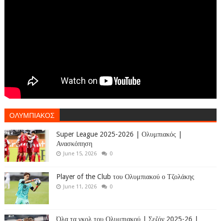
ΟΛΥΜΠΙΑΚΟΣ
Super League 2025-2026 | Ολυμπιακός |
Ανασκόπηση
June 15, 2026
0
Player of the Club του Ολυμπιακού ο Τζολάκης
June 11, 2026
0
Όλα τα γκολ του Ολυμπιακού | Σεζόν 2025-26 |