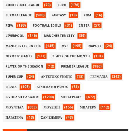
(79)
(176)
CONFERENCE LEAGUE
EURO
(980)
(18)
(16)
EUROPA LEAGUE
FANTASY
FIBA
(193)
(31)
(57)
FIFA
FOOTBALL IDOLS
INTER
(146)
(59)
LIVERPOOL
MANCHESTER CITY
(145)
(195)
(24)
MANCHESTER UNITED
MVP
NAPOLI
(127)
(101)
OLYMPIC GAMES
PLAYER OF THE MONTH
(12)
(186)
PLAYER OF THE SEASON
PREMIER LEAGUE
(24)
(15)
(342)
SUPER CUP
ΑΝΤΕΤΟΚΟΥΝΜΠΟ
ΓΕΡΜΑΝΙΑ
(405)
(51)
ΙΤΑΛΙΑ
ΚΙΝΗΜΑΤΟΓΡΑΦΟΣ
(1200)
(672)
ΚΥΠΕΛΛΟ ΕΛΛΑΔΟΣ
ΜΕΤΑΓΡΑΦΕΣ
(603)
(156)
(112)
ΜΟΥΝΤΙΑΛ
ΜΟΥΣΙΚΗ
ΜΠΑΓΕΡΝ
(13)
(43)
ΠΑΡΑΞΕΝΑ
ΣΑΝ ΣΗΜΕΡΑ