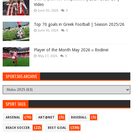
Video
June 05, 2026
0
Top 70 goals in Greek Football | Season 2025/26
June 05, 2026
0
Player of the Month May 2026 ο Rodinei
May 27, 2026
0
SPORT365 ARCHIVE
SPORT TAGS
(70)
(5)
(5)
ARSENAL
ART@NET
BASEBALL
(22)
(336)
BEACH SOCCER
BEST GOAL