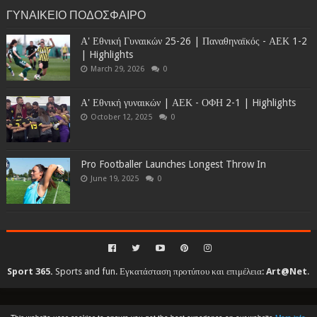
ΓΥΝΑΙΚΕΙΟ ΠΟΔΟΣΦΑΙΡΟ
Α' Εθνική Γυναικών 25-26 | Παναθηναϊκός - ΑΕΚ 1-2
| Highlights
March 29, 2026
0
Α' Εθνική γυναικών | ΑΕΚ - ΟΦΗ 2-1 | Highlights
October 12, 2025
0
Pro Footballer Launches Longest Throw In
June 19, 2025
0
Sport 365.
Sports and fun. Εγκατάσταση προτύπου και επιμέλεια:
Art@Net
.
Copyright © 2010-2026. All rights reserved...
Created By
SoraTemplates
| Distributed By
Gooyaabi Templates