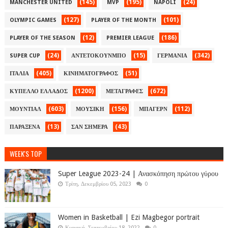
(145)
(195)
(24)
MANCHESTER UNITED
MVP
NAPOLI
(127)
(101)
OLYMPIC GAMES
PLAYER OF THE MONTH
(12)
(186)
PLAYER OF THE SEASON
PREMIER LEAGUE
(24)
(15)
(342)
SUPER CUP
ΑΝΤΕΤΟΚΟΥΝΜΠΟ
ΓΕΡΜΑΝΙΑ
(405)
(51)
ΙΤΑΛΙΑ
ΚΙΝΗΜΑΤΟΓΡΑΦΟΣ
(1200)
(672)
ΚΥΠΕΛΛΟ ΕΛΛΑΔΟΣ
ΜΕΤΑΓΡΑΦΕΣ
(603)
(156)
(112)
ΜΟΥΝΤΙΑΛ
ΜΟΥΣΙΚΗ
ΜΠΑΓΕΡΝ
(13)
(43)
ΠΑΡΑΞΕΝΑ
ΣΑΝ ΣΗΜΕΡΑ
WEEK'S TOP
Super League 2023-24 | Ανασκόπηση πρώτου γύρου
Τρίτη, Δεκεμβρίου 05, 2023
0
Women in Basketball | Ezi Magbegor portrait
Κυριακή, Σεπτεμβρίου 18, 2022
0