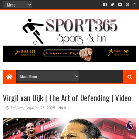
Virgil van Dijk | The Art of Defending | Video
Σάββατο, Απριλίου 26, 2025
0