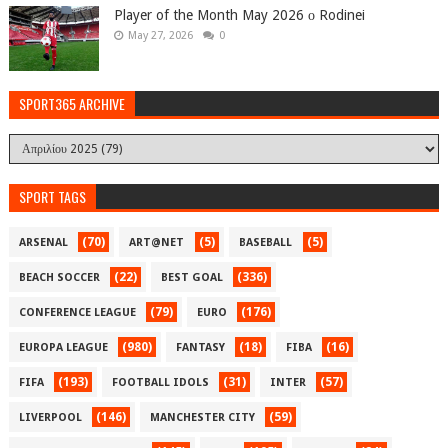
Player of the Month May 2026 ο Rodinei
May 27, 2026
0
SPORT365 ARCHIVE
SPORT TAGS
(70)
(5)
(5)
ARSENAL
ART@NET
BASEBALL
(22)
(336)
BEACH SOCCER
BEST GOAL
(79)
(176)
CONFERENCE LEAGUE
EURO
(980)
(18)
(16)
EUROPA LEAGUE
FANTASY
FIBA
(193)
(31)
(57)
FIFA
FOOTBALL IDOLS
INTER
(146)
(59)
LIVERPOOL
MANCHESTER CITY