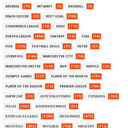
(70)
(5)
(5)
ARSENAL
ART@NET
BASEBALL
(22)
(336)
BEACH SOCCER
BEST GOAL
(79)
(176)
CONFERENCE LEAGUE
EURO
(980)
(18)
(16)
EUROPA LEAGUE
FANTASY
FIBA
(193)
(31)
(57)
FIFA
FOOTBALL IDOLS
INTER
(146)
(59)
LIVERPOOL
MANCHESTER CITY
(145)
(195)
(24)
MANCHESTER UNITED
MVP
NAPOLI
(127)
(101)
OLYMPIC GAMES
PLAYER OF THE MONTH
(12)
(186)
PLAYER OF THE SEASON
PREMIER LEAGUE
(24)
(15)
(342)
SUPER CUP
ΑΝΤΕΤΟΚΟΥΝΜΠΟ
ΓΕΡΜΑΝΙΑ
(405)
(51)
ΙΤΑΛΙΑ
ΚΙΝΗΜΑΤΟΓΡΑΦΟΣ
(1200)
(672)
ΚΥΠΕΛΛΟ ΕΛΛΑΔΟΣ
ΜΕΤΑΓΡΑΦΕΣ
(603)
(156)
(112)
ΜΟΥΝΤΙΑΛ
ΜΟΥΣΙΚΗ
ΜΠΑΓΕΡΝ