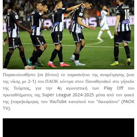
Παρακολουθήστε (σε βίντεο) το παρασκήνιο της αναμέτρησης (και
της νίκης με 2-1) του ΠΑΟΚ κόντρα στον Παναθηναϊκό στο γήπεδο
της Τούμπας, για την 4η αγωνιστική των Play Off του
πρωταθλήματος της Super League 2024-2025 μέσα από τον φακό
της (παρα)κάμερας του YouTube καναλιού του "δικεφάλου" (PAOK
TV).