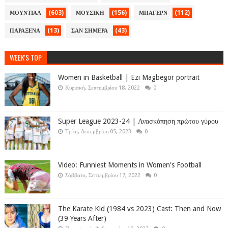
(603)
(156)
(112)
ΜΟΥΝΤΙΑΛ
ΜΟΥΣΙΚΗ
ΜΠΑΓΕΡΝ
(13)
(43)
ΠΑΡΑΞΕΝΑ
ΣΑΝ ΣΗΜΕΡΑ
WEEK'S TOP
Women in Basketball | Ezi Magbegor portrait
Κυριακή, Σεπτεμβρίου 18, 2022
0
Super League 2023-24 | Ανασκόπηση πρώτου γύρου
Τρίτη, Δεκεμβρίου 05, 2023
0
Video: Funniest Moments in Women's Football
Σάββατο, Σεπτεμβρίου 17, 2022
0
The Karate Kid (1984 vs 2023) Cast: Then and Now
(39 Years After)