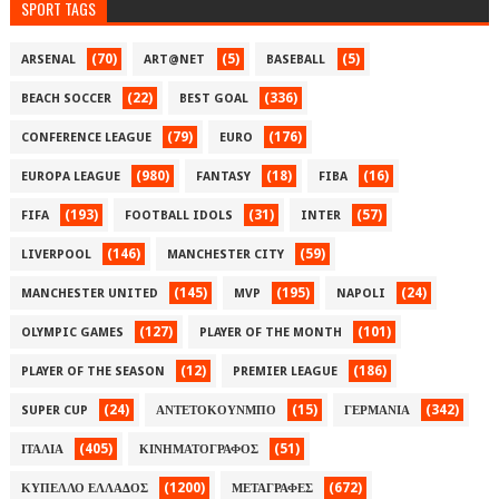
SPORT TAGS
(70)
(5)
(5)
ARSENAL
ART@NET
BASEBALL
(22)
(336)
BEACH SOCCER
BEST GOAL
(79)
(176)
CONFERENCE LEAGUE
EURO
(980)
(18)
(16)
EUROPA LEAGUE
FANTASY
FIBA
(193)
(31)
(57)
FIFA
FOOTBALL IDOLS
INTER
(146)
(59)
LIVERPOOL
MANCHESTER CITY
(145)
(195)
(24)
MANCHESTER UNITED
MVP
NAPOLI
(127)
(101)
OLYMPIC GAMES
PLAYER OF THE MONTH
(12)
(186)
PLAYER OF THE SEASON
PREMIER LEAGUE
(24)
(15)
(342)
SUPER CUP
ΑΝΤΕΤΟΚΟΥΝΜΠΟ
ΓΕΡΜΑΝΙΑ
(405)
(51)
ΙΤΑΛΙΑ
ΚΙΝΗΜΑΤΟΓΡΑΦΟΣ
(1200)
(672)
ΚΥΠΕΛΛΟ ΕΛΛΑΔΟΣ
ΜΕΤΑΓΡΑΦΕΣ