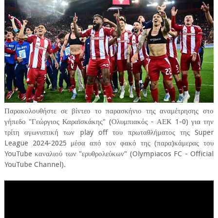
Παρακολουθήστε σε βίντεο το παρασκήνιο της αναμέτρησης στο
γήπεδο "Γεώργιος Καραϊσκάκης" (Ολυμπιακός - ΑΕΚ 1-0) για την
τρίτη αγωνιστική των play off του πρωταθλήματος της Super
League 2024-2025 μέσα από τον φακό της (παρα)κάμερας του
YouTube καναλιού των "ερυθρολεύκων" (Olympiacos FC - Official
YouTube Channel).