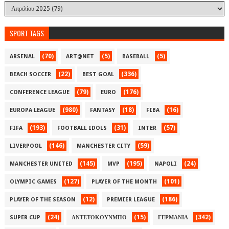
SPORT TAGS
(70)
(5)
(5)
ARSENAL
ART@NET
BASEBALL
(22)
(336)
BEACH SOCCER
BEST GOAL
(79)
(176)
CONFERENCE LEAGUE
EURO
(980)
(18)
(16)
EUROPA LEAGUE
FANTASY
FIBA
(193)
(31)
(57)
FIFA
FOOTBALL IDOLS
INTER
(146)
(59)
LIVERPOOL
MANCHESTER CITY
(145)
(195)
(24)
MANCHESTER UNITED
MVP
NAPOLI
(127)
(101)
OLYMPIC GAMES
PLAYER OF THE MONTH
(12)
(186)
PLAYER OF THE SEASON
PREMIER LEAGUE
(24)
(15)
(342)
SUPER CUP
ΑΝΤΕΤΟΚΟΥΝΜΠΟ
ΓΕΡΜΑΝΙΑ