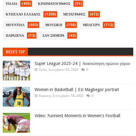
(405)
(51)
ΙΤΑΛΙΑ
ΚΙΝΗΜΑΤΟΓΡΑΦΟΣ
(1200)
(672)
ΚΥΠΕΛΛΟ ΕΛΛΑΔΟΣ
ΜΕΤΑΓΡΑΦΕΣ
(603)
(156)
(112)
ΜΟΥΝΤΙΑΛ
ΜΟΥΣΙΚΗ
ΜΠΑΓΕΡΝ
(13)
(43)
ΠΑΡΑΞΕΝΑ
ΣΑΝ ΣΗΜΕΡΑ
WEEK'S TOP
Super League 2023-24 | Ανασκόπηση πρώτου γύρου
Τρίτη, Δεκεμβρίου 05, 2023
0
Women in Basketball | Ezi Magbegor portrait
Κυριακή, Σεπτεμβρίου 18, 2022
0
Video: Funniest Moments in Women's Football