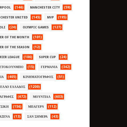
(146)
(59)
ERPOOL
MANCHESTER CITY
(145)
(195)
CHESTER UNITED
MVP
(24)
(127)
OLI
OLYMPIC GAMES
(101)
YER OF THE MONTH
(12)
YER OF THE SEASON
(186)
(24)
MIER LEAGUE
SUPER CUP
(15)
(342)
ΕΤΟΚΟΥΝΜΠΟ
ΓΕΡΜΑΝΙΑ
(405)
(51)
ΛΙΑ
ΚΙΝΗΜΑΤΟΓΡΑΦΟΣ
(1200)
ΕΛΛΟ ΕΛΛΑΔΟΣ
(672)
(603)
ΑΓΡΑΦΕΣ
ΜΟΥΝΤΙΑΛ
(156)
(112)
ΣΙΚΗ
ΜΠΑΓΕΡΝ
(13)
(43)
ΑΞΕΝΑ
ΣΑΝ ΣΗΜΕΡΑ