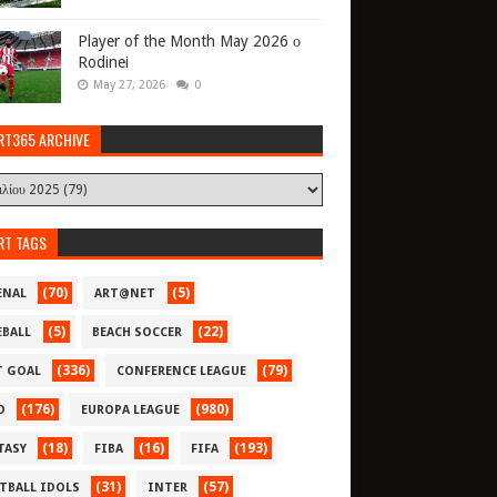
Player of the Month May 2026 ο
Rodinei
May 27, 2026
0
RT365 ARCHIVE
RT TAGS
(70)
(5)
ENAL
ART@NET
(5)
(22)
EBALL
BEACH SOCCER
(336)
(79)
T GOAL
CONFERENCE LEAGUE
(176)
(980)
O
EUROPA LEAGUE
(18)
(16)
(193)
TASY
FIBA
FIFA
(31)
(57)
TBALL IDOLS
INTER