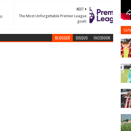
NEXT
ης
The Most Unforgettable Premier League
goals
ΟΛ
BLOGGER
DISQUS
FACEBOOK