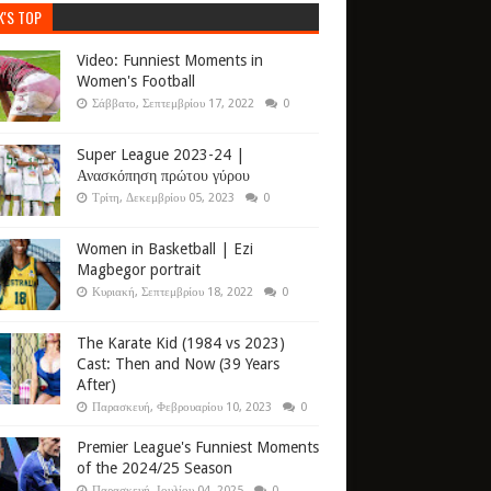
K'S TOP
Video: Funniest Moments in
Women's Football
Σάββατο, Σεπτεμβρίου 17, 2022
0
Super League 2023-24 |
Ανασκόπηση πρώτου γύρου
Τρίτη, Δεκεμβρίου 05, 2023
0
Women in Basketball | Ezi
Magbegor portrait
Κυριακή, Σεπτεμβρίου 18, 2022
0
The Karate Kid (1984 vs 2023)
Cast: Then and Now (39 Years
After)
Παρασκευή, Φεβρουαρίου 10, 2023
0
Premier League's Funniest Moments
of the 2024/25 Season
Παρασκευή, Ιουλίου 04, 2025
0