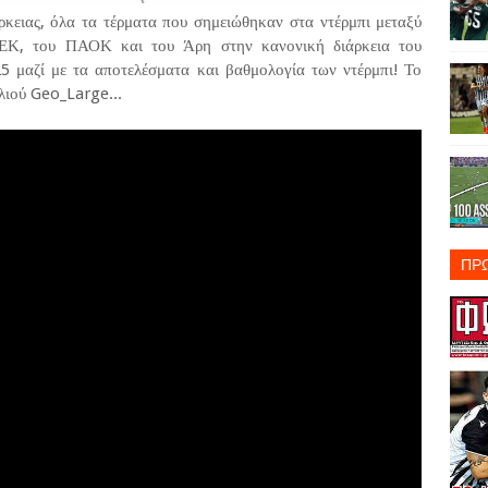
ρκειας, όλα τα τέρματα που σημειώθηκαν στα ντέρμπι μεταξύ
ΑΕΚ, του ΠΑΟΚ και του Άρη στην κανονική διάρκεια του
 μαζί με τα αποτελέσματα και βαθμολογία των ντέρμπι! Το
λιού Geo_Large...
ΠΡ