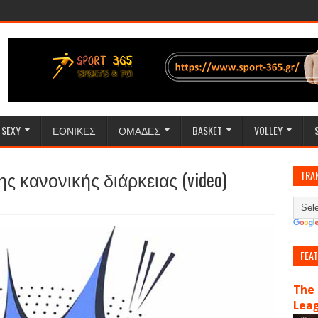
SEXY
ΕΘΝΙΚΕΣ
ΟΜΑΔΕΣ
BASKET
VOLLEY
ς κανονικής διάρκειας (video)
TRA
FEA
The 
Lea