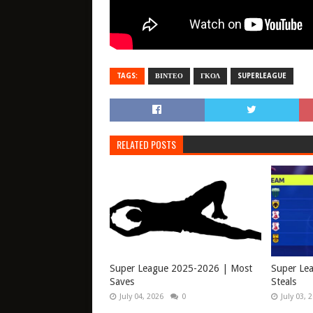
TAGS:
ΒΙΝΤΕΟ
ΓΚΟΛ
SUPERLEAGUE
RELATED POSTS
Super League 2025-2026 | Most
Super Le
Saves
Steals
July 04, 2026
0
July 03, 