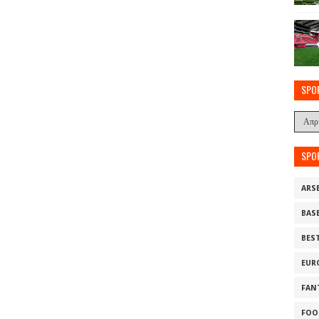
SPO
SPO
ARS
BAS
BES
EUR
FAN
FOO