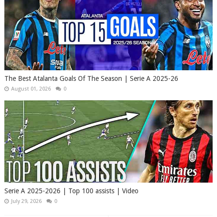
The Best Atalanta Goals Of The Season | Serie A 2025-26
August 01, 2026
0
Serie A 2025-2026 | Top 100 assists | Video
July 29, 2026
0