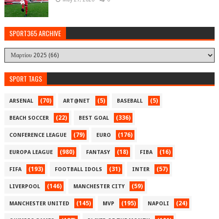
SPORT365 ARCHIVE
SPORT TAGS
(70)
(5)
(5)
ARSENAL
ART@NET
BASEBALL
(22)
(336)
BEACH SOCCER
BEST GOAL
(79)
(176)
CONFERENCE LEAGUE
EURO
(980)
(18)
(16)
EUROPA LEAGUE
FANTASY
FIBA
(193)
(31)
(57)
FIFA
FOOTBALL IDOLS
INTER
(146)
(59)
LIVERPOOL
MANCHESTER CITY
(145)
(195)
(24)
MANCHESTER UNITED
MVP
NAPOLI