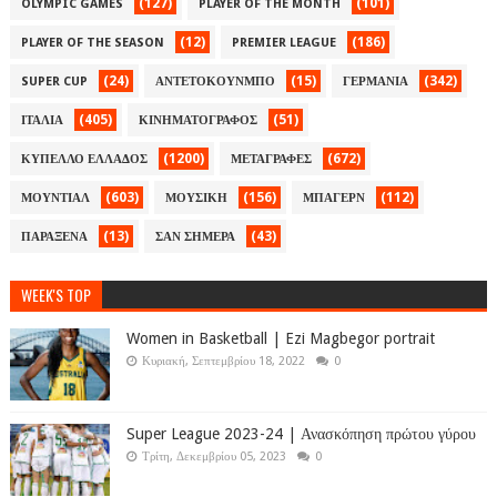
(127)
(101)
OLYMPIC GAMES
PLAYER OF THE MONTH
(12)
(186)
PLAYER OF THE SEASON
PREMIER LEAGUE
(24)
(15)
(342)
SUPER CUP
ΑΝΤΕΤΟΚΟΥΝΜΠΟ
ΓΕΡΜΑΝΙΑ
(405)
(51)
ΙΤΑΛΙΑ
ΚΙΝΗΜΑΤΟΓΡΑΦΟΣ
(1200)
(672)
ΚΥΠΕΛΛΟ ΕΛΛΑΔΟΣ
ΜΕΤΑΓΡΑΦΕΣ
(603)
(156)
(112)
ΜΟΥΝΤΙΑΛ
ΜΟΥΣΙΚΗ
ΜΠΑΓΕΡΝ
(13)
(43)
ΠΑΡΑΞΕΝΑ
ΣΑΝ ΣΗΜΕΡΑ
WEEK'S TOP
Women in Basketball | Ezi Magbegor portrait
Κυριακή, Σεπτεμβρίου 18, 2022
0
Super League 2023-24 | Ανασκόπηση πρώτου γύρου
Τρίτη, Δεκεμβρίου 05, 2023
0