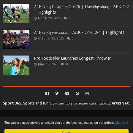
Α' Εθνική Γυναικών 25-26 | Παναθηναϊκός - ΑΕΚ 1-2
| Highlights
March 29, 2026
0
Α' Εθνική γυναικών | ΑΕΚ - ΟΦΗ 2-1 | Highlights
October 12, 2025
0
Pro Footballer Launches Longest Throw In
June 19, 2025
0
Sport 365.
Sports and fun. Εγκατάσταση προτύπου και επιμέλεια:
Art@Net
.
Copyright © 2010-2026. All rights reserved...
This website uses cookies to ensure you get the best experience on our website
More info
Created By
SoraTemplates
| Distributed By
Gooyaabi Templates
Got it!