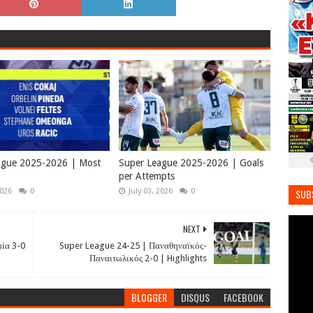
ague 2025-2026 | Most
Super League 2025-2026 | Goals
per Attempts
2026
0
July 03, 2026
0
SUB
NEXT
ία 3-0
Super League 24-25 | Παναθηναϊκός-
Παναιτωλικός 2-0 | Highlights
BLOGGER
DISQUS
FACEBOOK