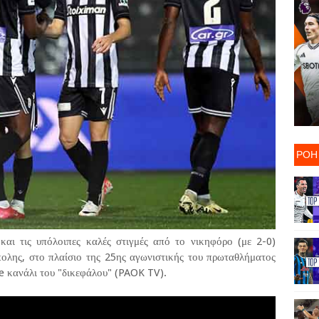
ΡΟΗ
και τις υπόλοιπες καλές στιγμές από το νικηφόρο (με 2-0)
ολης, στο πλαίσιο της 25ης αγωνιστικής του πρωταθλήματος
 κανάλι του "δικεφάλου" (PAOK TV).