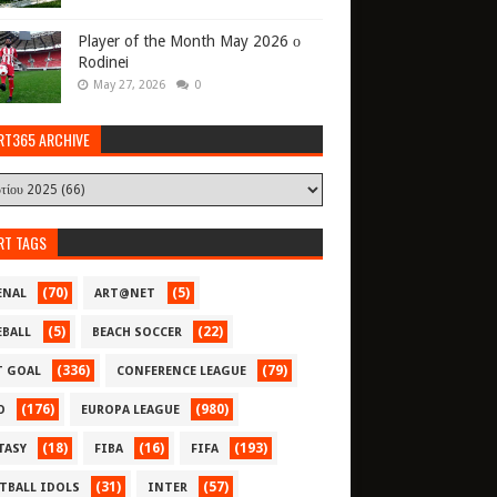
Player of the Month May 2026 ο
Rodinei
May 27, 2026
0
RT365 ARCHIVE
RT TAGS
(70)
(5)
ENAL
ART@NET
(5)
(22)
EBALL
BEACH SOCCER
(336)
(79)
T GOAL
CONFERENCE LEAGUE
(176)
(980)
O
EUROPA LEAGUE
(18)
(16)
(193)
TASY
FIBA
FIFA
(31)
(57)
TBALL IDOLS
INTER