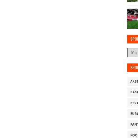
SPO
SPO
ARS
BAS
BES
EUR
FAN
FOO