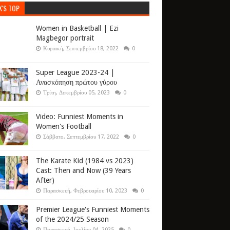
K'S TOP
Women in Basketball | Ezi
Magbegor portrait
Κυριακή, Σεπτεμβρίου 18, 2022
0
Super League 2023-24 |
Ανασκόπηση πρώτου γύρου
Τρίτη, Δεκεμβρίου 05, 2023
0
Video: Funniest Moments in
Women's Football
Σάββατο, Σεπτεμβρίου 17, 2022
0
The Karate Kid (1984 vs 2023)
Cast: Then and Now (39 Years
After)
Παρασκευή, Φεβρουαρίου 10, 2023
0
Premier League's Funniest Moments
of the 2024/25 Season
Παρασκευή, Ιουλίου 04, 2025
0