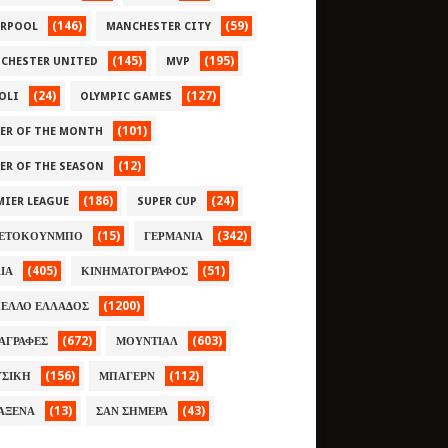
(146)
(59)
ERPOOL
MANCHESTER CITY
(145)
(195)
CHESTER UNITED
MVP
(24)
(127)
OLI
OLYMPIC GAMES
(101)
YER OF THE MONTH
(12)
YER OF THE SEASON
(186)
(24)
MIER LEAGUE
SUPER CUP
(15)
(342)
ΕΤΟΚΟΥΝΜΠΟ
ΓΕΡΜΑΝΙΑ
(405)
(51)
ΛΙΑ
ΚΙΝΗΜΑΤΟΓΡΑΦΟΣ
(1200)
ΕΛΛΟ ΕΛΛΑΔΟΣ
(672)
(603)
ΑΓΡΑΦΕΣ
ΜΟΥΝΤΙΑΛ
(156)
(112)
ΣΙΚΗ
ΜΠΑΓΕΡΝ
(13)
(43)
ΑΞΕΝΑ
ΣΑΝ ΣΗΜΕΡΑ