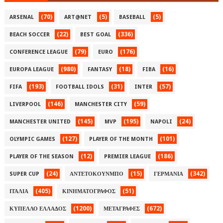
(70)
(5)
(5)
ARSENAL
ART@NET
BASEBALL
(22)
(336)
BEACH SOCCER
BEST GOAL
(79)
(176)
CONFERENCE LEAGUE
EURO
(980)
(18)
(16)
EUROPA LEAGUE
FANTASY
FIBA
(193)
(31)
(57)
FIFA
FOOTBALL IDOLS
INTER
(146)
(59)
LIVERPOOL
MANCHESTER CITY
(145)
(195)
(24)
MANCHESTER UNITED
MVP
NAPOLI
(127)
(101)
OLYMPIC GAMES
PLAYER OF THE MONTH
(12)
(186)
PLAYER OF THE SEASON
PREMIER LEAGUE
(24)
(15)
(342)
SUPER CUP
ΑΝΤΕΤΟΚΟΥΝΜΠΟ
ΓΕΡΜΑΝΙΑ
(405)
(51)
ΙΤΑΛΙΑ
ΚΙΝΗΜΑΤΟΓΡΑΦΟΣ
(1200)
(672)
ΚΥΠΕΛΛΟ ΕΛΛΑΔΟΣ
ΜΕΤΑΓΡΑΦΕΣ