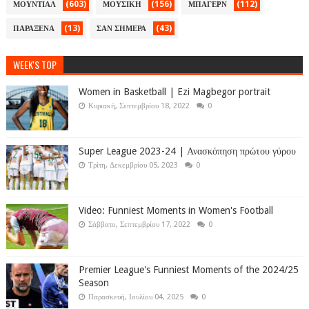
(603)
(156)
(112)
ΜΟΥΝΤΙΑΛ
ΜΟΥΣΙΚΗ
ΜΠΑΓΕΡΝ
(13)
(43)
ΠΑΡΑΞΕΝΑ
ΣΑΝ ΣΗΜΕΡΑ
WEEK'S TOP
Women in Basketball | Ezi Magbegor portrait
Κυριακή, Σεπτεμβρίου 18, 2022
0
Super League 2023-24 | Ανασκόπηση πρώτου γύρου
Τρίτη, Δεκεμβρίου 05, 2023
0
Video: Funniest Moments in Women's Football
Σάββατο, Σεπτεμβρίου 17, 2022
0
Premier League's Funniest Moments of the 2024/25
Season
Παρασκευή, Ιουλίου 04, 2025
0