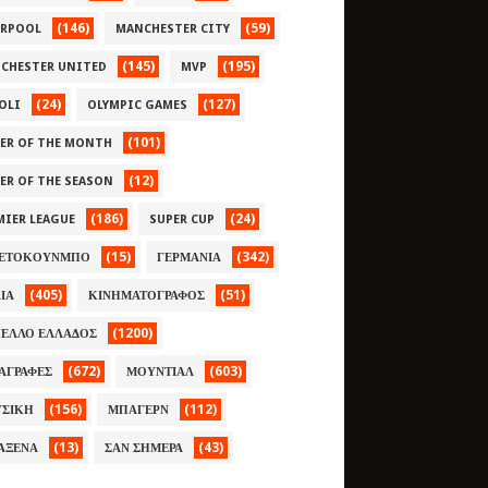
(146)
(59)
ERPOOL
MANCHESTER CITY
(145)
(195)
CHESTER UNITED
MVP
(24)
(127)
OLI
OLYMPIC GAMES
(101)
YER OF THE MONTH
(12)
YER OF THE SEASON
(186)
(24)
MIER LEAGUE
SUPER CUP
(15)
(342)
ΕΤΟΚΟΥΝΜΠΟ
ΓΕΡΜΑΝΙΑ
(405)
(51)
ΛΙΑ
ΚΙΝΗΜΑΤΟΓΡΑΦΟΣ
(1200)
ΕΛΛΟ ΕΛΛΑΔΟΣ
(672)
(603)
ΑΓΡΑΦΕΣ
ΜΟΥΝΤΙΑΛ
(156)
(112)
ΣΙΚΗ
ΜΠΑΓΕΡΝ
(13)
(43)
ΑΞΕΝΑ
ΣΑΝ ΣΗΜΕΡΑ