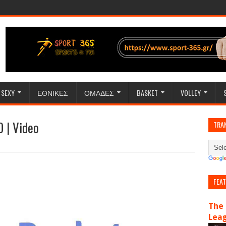
SEXY
ΕΘΝΙΚΕΣ
ΟΜΑΔΕΣ
BASKET
VOLLEY
 | Video
TRA
FEA
The 
Lea