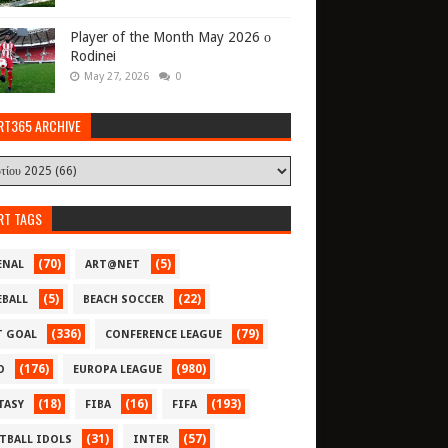
Player of the Month May 2026 ο
Rodinei
May 27, 2026
0
RT365 ARCHIVE
RT TAGS
(70)
(5)
ENAL
ART@NET
(5)
(22)
EBALL
BEACH SOCCER
(336)
(79)
T GOAL
CONFERENCE LEAGUE
(176)
(980)
O
EUROPA LEAGUE
(18)
(16)
(193)
TASY
FIBA
FIFA
(31)
(57)
TBALL IDOLS
INTER