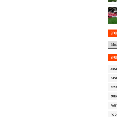
SPO
SPO
ARS
BAS
BES
EUR
FAN
FOO