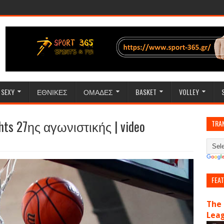
SEXY
ΕΘΝΙΚΕΣ
ΟΜΑΔΕΣ
BASKET
VOLLEY
ghts 27ης αγωνιστικής | video
TRA
FEA
The 
Lea