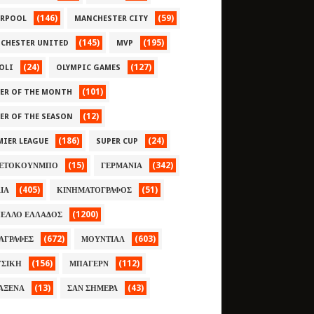
(146)
(59)
ERPOOL
MANCHESTER CITY
(145)
(195)
CHESTER UNITED
MVP
(24)
(127)
OLI
OLYMPIC GAMES
(101)
YER OF THE MONTH
(12)
YER OF THE SEASON
(186)
(24)
MIER LEAGUE
SUPER CUP
(15)
(342)
ΕΤΟΚΟΥΝΜΠΟ
ΓΕΡΜΑΝΙΑ
(405)
(51)
ΛΙΑ
ΚΙΝΗΜΑΤΟΓΡΑΦΟΣ
(1200)
ΕΛΛΟ ΕΛΛΑΔΟΣ
(672)
(603)
ΑΓΡΑΦΕΣ
ΜΟΥΝΤΙΑΛ
(156)
(112)
ΣΙΚΗ
ΜΠΑΓΕΡΝ
(13)
(43)
ΑΞΕΝΑ
ΣΑΝ ΣΗΜΕΡΑ