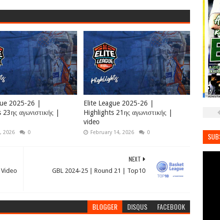
gue 2025-26 |
Elite League 2025-26 |
s 23ης αγωνιστικής |
Highlights 21ης αγωνιστικής |
video
, 2026
0
February 14, 2026
0
SUB
NEXT
 Video
GBL 2024-25 | Round 21 | Top10
BLOGGER
DISQUS
FACEBOOK