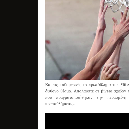
Και τις καθημερινές το πρωτάθλημα της Eli
άφθονο θέαμα. Απολαύστε σε βίντεο σχεδόν π
που πραγματοποιήθηκαν την περασμένη
πρωταθλήματος...