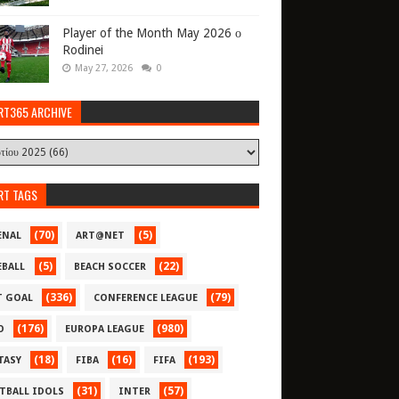
Player of the Month May 2026 ο
Rodinei
May 27, 2026
0
RT365 ARCHIVE
RT TAGS
(70)
(5)
ENAL
ART@NET
(5)
(22)
EBALL
BEACH SOCCER
(336)
(79)
T GOAL
CONFERENCE LEAGUE
(176)
(980)
O
EUROPA LEAGUE
(18)
(16)
(193)
TASY
FIBA
FIFA
(31)
(57)
TBALL IDOLS
INTER