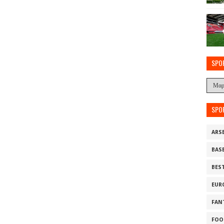
SPO
SPO
ARS
BAS
BES
EUR
FAN
FOO