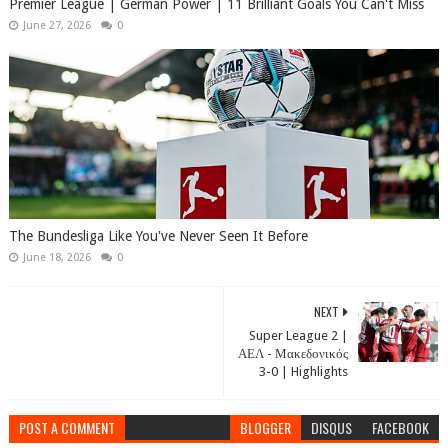
Premier League | German Power | 11 Brilliant Goals You Can't Miss
June 27, 2026
0
The Bundesliga Like You've Never Seen It Before
June 18, 2026
0
NEXT
Super League 2 |
ΑΕΛ - Μακεδονικός
3-0 | Highlights
POST A COMMENT
BLOGGER
DISQUS
FACEBOOK