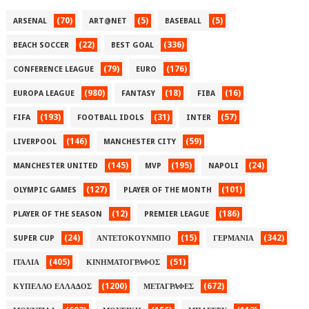
(70)
(5)
(5)
ARSENAL
ART@NET
BASEBALL
(22)
(336)
BEACH SOCCER
BEST GOAL
(79)
(176)
CONFERENCE LEAGUE
EURO
(980)
(18)
(16)
EUROPA LEAGUE
FANTASY
FIBA
(193)
(31)
(57)
FIFA
FOOTBALL IDOLS
INTER
(146)
(59)
LIVERPOOL
MANCHESTER CITY
(145)
(195)
(24)
MANCHESTER UNITED
MVP
NAPOLI
(127)
(101)
OLYMPIC GAMES
PLAYER OF THE MONTH
(12)
(186)
PLAYER OF THE SEASON
PREMIER LEAGUE
(24)
(15)
(342)
SUPER CUP
ΑΝΤΕΤΟΚΟΥΝΜΠΟ
ΓΕΡΜΑΝΙΑ
(405)
(51)
ΙΤΑΛΙΑ
ΚΙΝΗΜΑΤΟΓΡΑΦΟΣ
(1200)
(672)
ΚΥΠΕΛΛΟ ΕΛΛΑΔΟΣ
ΜΕΤΑΓΡΑΦΕΣ