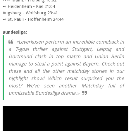
➺➺ Mainz - Freiburg 18:02
➺ Heidenheim - Kiel 21:04
Augsburg - Wolfsburg 23:41
➺ St. Pauli - Hoffenheim 24:44
Bundesliga:
«Leverkusen perform an incredible comeback in
a 7-goal thriller against Stuttgart, Leipzig and
Dortmund clash in top match and Union Berlin
manage to steal a point against Bayern. Check out
these and all the other matchday stories in our
highlight show! Which result surprised you the
most? We’ve seen another Matchday full of
unmissable Bundesliga drama.»