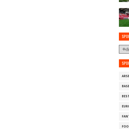
SPO
SPO
ARS
BAS
BES
EUR
FAN
FOO