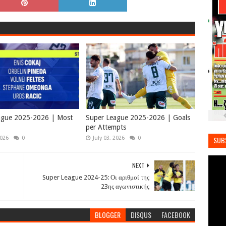
ague 2025-2026 | Most
Super League 2025-2026 | Goals
per Attempts
2026
0
July 03, 2026
0
SUB
NEXT
Super League 2024-25: Οι αριθμοί της
23ης αγωνιστικής
BLOGGER
DISQUS
FACEBOOK