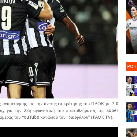
ΡΟΗ
ς αναμέτρησης και την άνετης επικράτησης του ΠΑΟΚ με 7-0
ας, για την 23η αγωνιστική του πρωταθλήματος της Super
άμερας του YouTube καναλιού του "δικεφάλου" (PAOK TV).