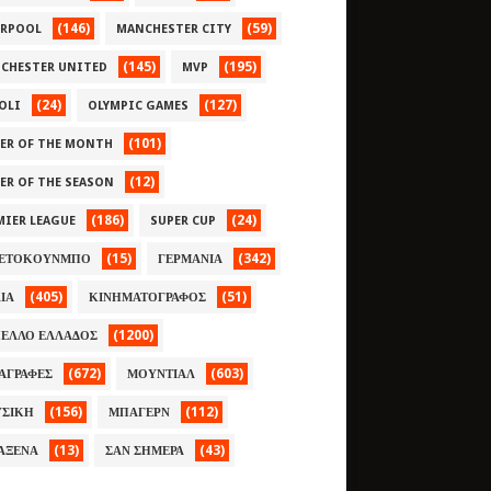
(146)
(59)
ERPOOL
MANCHESTER CITY
(145)
(195)
CHESTER UNITED
MVP
(24)
(127)
OLI
OLYMPIC GAMES
(101)
YER OF THE MONTH
(12)
YER OF THE SEASON
(186)
(24)
MIER LEAGUE
SUPER CUP
(15)
(342)
ΕΤΟΚΟΥΝΜΠΟ
ΓΕΡΜΑΝΙΑ
(405)
(51)
ΛΙΑ
ΚΙΝΗΜΑΤΟΓΡΑΦΟΣ
(1200)
ΕΛΛΟ ΕΛΛΑΔΟΣ
(672)
(603)
ΑΓΡΑΦΕΣ
ΜΟΥΝΤΙΑΛ
(156)
(112)
ΣΙΚΗ
ΜΠΑΓΕΡΝ
(13)
(43)
ΑΞΕΝΑ
ΣΑΝ ΣΗΜΕΡΑ