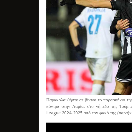
Παρακολουθήστε σε βίντεο το παρασκήνιο τη
κόντρα στην Λαμία, στο γήπεδο της Τούμπ
League 2024-2025 από τον φακό της (παρα)κ