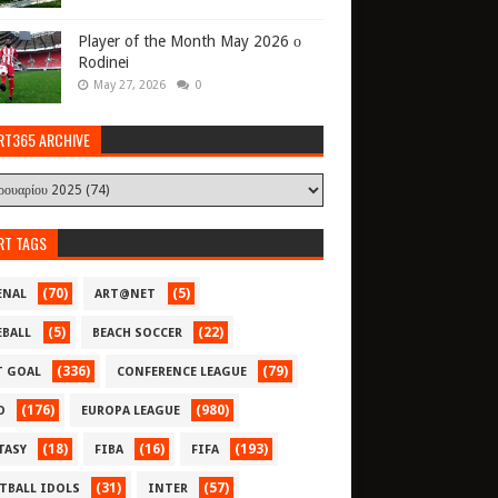
Player of the Month May 2026 ο
Rodinei
May 27, 2026
0
RT365 ARCHIVE
RT TAGS
(70)
(5)
ENAL
ART@NET
(5)
(22)
EBALL
BEACH SOCCER
(336)
(79)
T GOAL
CONFERENCE LEAGUE
(176)
(980)
O
EUROPA LEAGUE
(18)
(16)
(193)
TASY
FIBA
FIFA
(31)
(57)
TBALL IDOLS
INTER