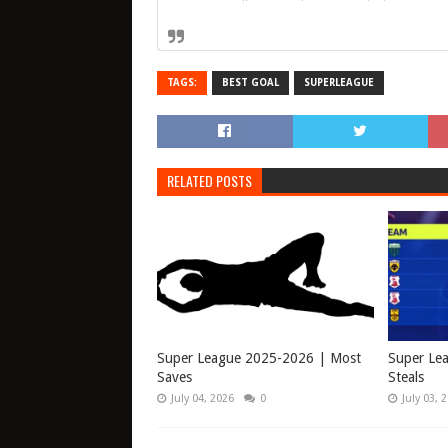
TAGS:
BEST GOAL
SUPERLEAGUE
RELATED POSTS
Super League 2025-2026 | Most
Super Le
Saves
Steals
July 04, 2026
0
July 03, 