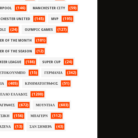
(146)
(59)
ERPOOL
MANCHESTER CITY
(145)
(195)
CHESTER UNITED
MVP
(24)
(127)
OLI
OLYMPIC GAMES
(101)
YER OF THE MONTH
(12)
YER OF THE SEASON
(186)
(24)
MIER LEAGUE
SUPER CUP
(15)
(342)
ΕΤΟΚΟΥΝΜΠΟ
ΓΕΡΜΑΝΙΑ
(405)
(51)
ΛΙΑ
ΚΙΝΗΜΑΤΟΓΡΑΦΟΣ
(1200)
ΕΛΛΟ ΕΛΛΑΔΟΣ
(672)
(603)
ΑΓΡΑΦΕΣ
ΜΟΥΝΤΙΑΛ
(156)
(112)
ΣΙΚΗ
ΜΠΑΓΕΡΝ
(13)
(43)
ΑΞΕΝΑ
ΣΑΝ ΣΗΜΕΡΑ