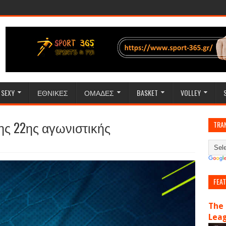
SEXY
ΕΘΝΙΚΕΣ
ΟΜΑΔΕΣ
BASKET
VOLLEY
 της 22ης αγωνιστικής
TRA
FEA
The 
Lea