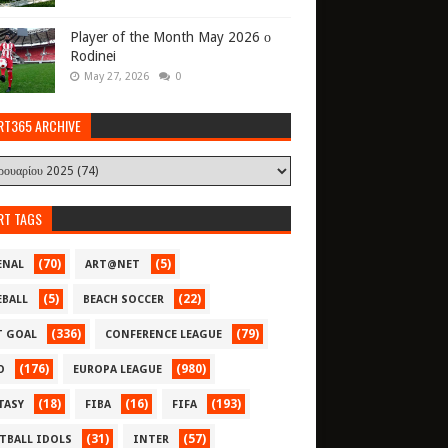
Player of the Month May 2026 ο
Rodinei
May 27, 2026
0
RT365 ARCHIVE
RT TAGS
(70)
(5)
ENAL
ART@NET
(5)
(22)
EBALL
BEACH SOCCER
(336)
(79)
T GOAL
CONFERENCE LEAGUE
(176)
(980)
O
EUROPA LEAGUE
(18)
(16)
(193)
TASY
FIBA
FIFA
(31)
(57)
TBALL IDOLS
INTER