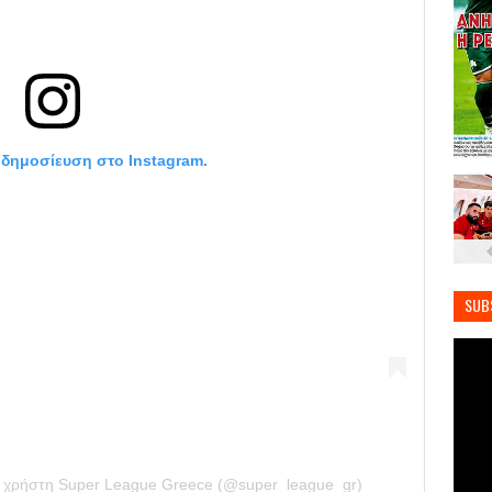
η δημοσίευση στο Instagram.
SUB
ο χρήστη Super League Greece (@super_league_gr)