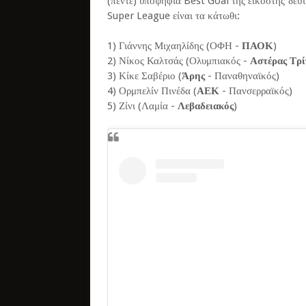
(πέντε) υποψήφια Best Goal της εικοστής δεύ
Super League είναι τα κάτωθι:
1) Γιάννης Μιχαηλίδης (ΟΦΗ -
ΠΑΟΚ
)
2) Νίκος Καλτσάς (Ολυμπιακός -
Αστέρας Τρί
3) Κίκε Σαβέριο (
Άρης
- Παναθηναϊκός)
4) Ορμπελίν Πινέδα (
ΑΕΚ
- Πανσερραϊκός)
5) Ζίνι (Λαμία -
Λεβαδειακός
)