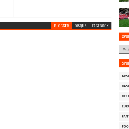
BLOGGER
DISQUS
FACEBOOK
SPO
SPO
ARS
BAS
BES
EUR
FAN
FOO